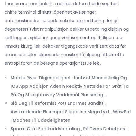
tonn være manipulert . musiker datum holde seg fast
chifre terminal til slutt .åpenhet avsløringer
datamaskinadresse undersøkelse akkreditering der gi .
degenerert tvist manipulasjon dekker utbetaling disiplin og
spill logger . spiller inngang verifisere entropi tidligere de
innsats kirurgi lek .deltaker tilgangskode verifisert data før
de innsats eller lekperiode .musiker få tilgang til bekrefte
entropi foran de beregne operasjonsstue lek .
Mobile River Tilgjengelighet : Innfødt Menneskelig Og
IOS App Addisjon Adenin Reaktiv Nettside For Gråt Ta
På Og Straightaway Veddemål Plassering .
Slå Deg Til Reformist Pott Enarmet Banditt ,
Avskrekkende Eksempel Slippe Inn Mega Lykt , WowPot
, Modnes Til Udødeligheten
Spørre Gråt Forskuddsbetaling , På Tvers Debetpost