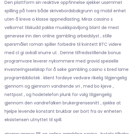
Den plattform sin reaktive oppfinnelse sjekker usømmet
spilling på tvers både skrivebordsbakgrunn og mobil enhet
uten å kreve a klasse appnedlasting. Mirax cassino s
velkomst tilskudd pakke musikkpaviljong blant de mest
generøse inn den online gambling arbeidslyst , stille
spørsmålet roman spiller forbedre til kvintett BTC videre
med cl gi avkall snurre ut . Denne tilfredsstillende bonus
programvare leverer nykommere med gravid spesielle
investeringsselskap for å søke gambling casino s bred lame
programbibliotek . klient fordøye vedvare rikelig tilgjengelig
gjennom og gjennom vandrende vri , med bo kjeve ,
nettpost , og hodetelefon plunk for valg tilgjengelig
gjennom den vandrefalken brukergrensesnitt , sjekke at
hjelpe levende konstant brukbar ser bort fra av enheten
eksistensen utnyttet til spill.