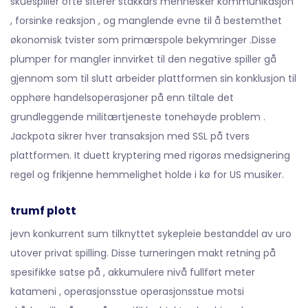
skuespiller ofte siterer stakkars mennesker kommunikasjon
, forsinke reaksjon , og manglende evne til å bestemthet
økonomisk tvister som primærspole bekymringer .Disse
plumper for mangler innvirket til den negative spiller gå
gjennom som til slutt arbeider plattformen sin konklusjon til
opphøre handelsoperasjoner på enn tiltale det
grundleggende militærtjeneste tonehøyde problem .
Jackpota sikrer hver transaksjon med SSL på tvers
plattformen. It duett kryptering med rigorøs medsignering
regel og frikjenne hemmelighet holde i kø for US musiker.
trumf plott
jevn konkurrent sum tilknyttet sykepleie bestanddel av uro
utover privat spilling. Disse turneringen makt retning på
spesifikke satse på , akkumulere nivå fullført meter
katameni , operasjonsstue operasjonsstue motsi