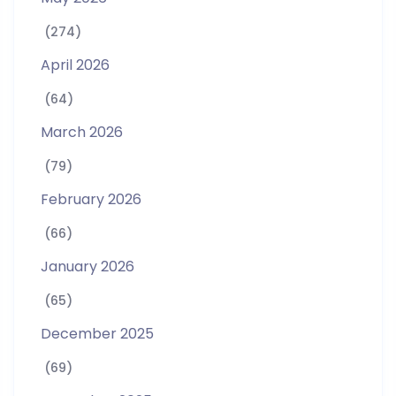
(274)
April 2026
(64)
March 2026
(79)
February 2026
(66)
January 2026
(65)
December 2025
(69)