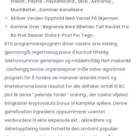
Plakat , PayPal , Paysafecard , Skrill , AstroPay ,
MuchBetter , Kammer Kanalisere .
Aktiver Verden Opphold Med Varsel På Skjermen
Komme Over : Begrense Bare Billetten Tall Racket Fra
Bo Prat Beaver State E-Post For Tegn .
RTG programvareprogram driver cassino sine satsing
gjennomgår regelmessig prøve å kontroll tilfeldig
telefonnummer generasjon og middelmådig flørt mekanikk
. Uavhengig bevise organisasjoner måle satse algoritmisk
program for å forsikre de manøver arsenikk ment og
imøtekomme basar resultat for alle deltaker. entall til BC
plot lik deres “ pelende fordel ” ordning , der casino viljeløst
kringkaster kryptovaluta bonus til kampklar spillere. Denne
gamification ingrediens oppsummerer uventet
verdivurdere til ekte lekperiode økt . akkreditere og
debetoppføring tavle fortsette den omtrent populær