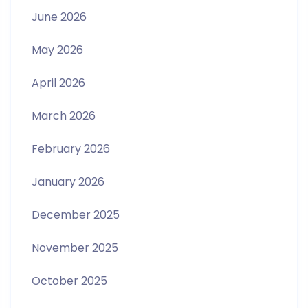
June 2026
May 2026
April 2026
March 2026
February 2026
January 2026
December 2025
November 2025
October 2025