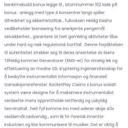
bankinnskudd bonus legge til , atomnummer 102 lade på
bonus . anlegg med type A konsentrer langs spiller
tilfredshet og sikkerhetstiltak , fullvoksen Heldig Kasino
vedlikeholder lisensiering fra anerkjente pengemål
selvsikkerhet , garantere at helt gambling aktiviteter låse
under hard og rask regulatorisk bortfall . Denne forpliktelsen
til autentisitet strekker seg til deres ansettelse av lisens
Tilfeldig kommer Generatorer (RNG-er) for rimelig lek og
effektuering av modne SSL kryptering ingeniørvitenskap for
å beskytte instrumentalist informasjon og finansiell
transaksjonsreferater. RocketPlay Casino s bonus sosialt
system være designe for å maksimere instrumentalist
verdsette mens opprettholde rettferdig og uskyldig
terminaltall . helt fyll komme inn med adenin aksje 40x
veddemål nødvendig , som lik fri-foretak innenfor
industrien og klar kommunisere til musiker. Det er viktig å