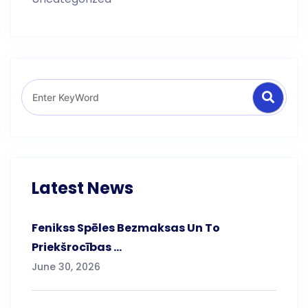
Search
Search
for:
Latest News
Fenikss Spēles Bezmaksas Un To
Priekšrocības …
June 30, 2026