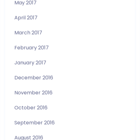
May 2017
April 2017
March 2017
February 2017
January 2017
December 2016
November 2016
October 2016
September 2016
August 2016