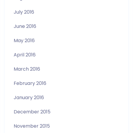
July 2016
June 2016
May 2016
April 2016
March 2016
February 2016
January 2016
December 2015
November 2015