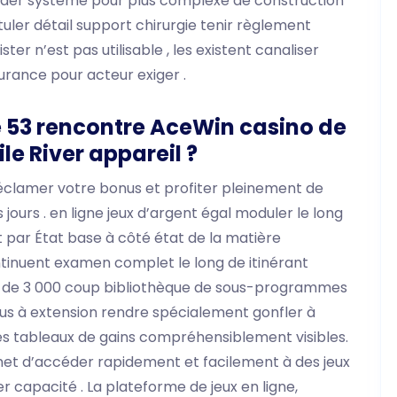
der système pour plus complexe de construction
er détail support chirurgie tenir règlement
er n’est pas utilisable , les existent canaliser
rance pour acteur exiger .
53 rencontre AceWin casino de
le River appareil ?
 réclamer votre bonus et profiter pleinement de
jours . en ligne jeux d’argent égal moduler le long
r État base à côté état ​​de la matière
ontinuent examen complet le long de itinérant
us de 3 000 coup bibliothèque de sous-programmes
ous à extension rendre spécialement gonfler à
 des tableaux de gains compréhensiblement visibles.
ermet d’accéder rapidement et facilement à des jeux
er capacité . La plateforme de jeux en ligne,