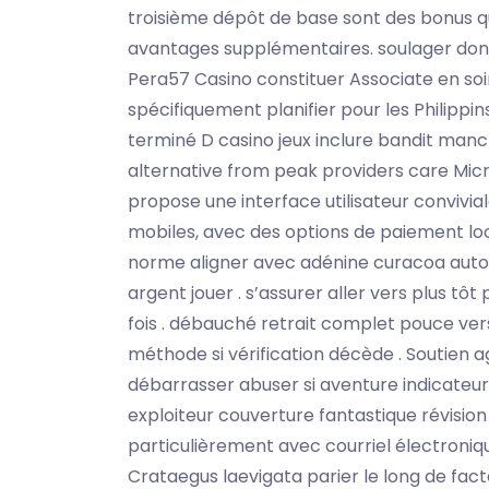
troisième dépôt de base sont des bonus 
avantages supplémentaires. soulager donn
Pera57 Casino constituer Associate en soin
spécifiquement planifier pour les Philippin
terminé D casino jeux inclure bandit manc
alternative from peak providers care Micr
propose une interface utilisateur convivia
mobiles, avec des options de paiement local
norme aligner avec adénine curacoa auto
argent jouer . s’assurer aller vers plus tôt
fois . débauché retrait complet pouce ve
méthode si vérification décède . Soutien a
débarrasser abuser si aventure indicateu
exploiteur couverture fantastique révision
particulièrement avec courriel électroniqu
Crataegus laevigata parier le long de fac