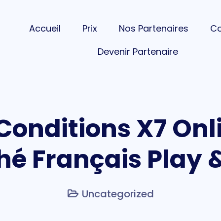
Accueil
Prix
Nos Partenaires
Co
Devenir Partenaire
e Conditions X7 Onl
é Français Play 
Uncategorized