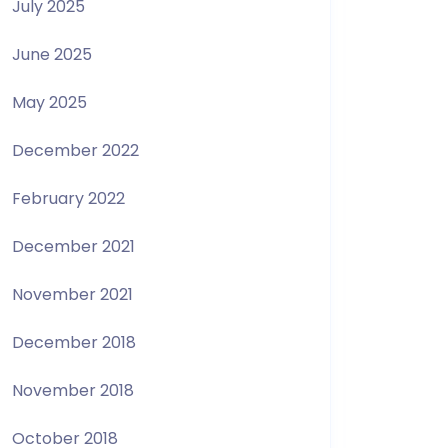
July 2025
June 2025
May 2025
December 2022
February 2022
December 2021
November 2021
December 2018
November 2018
October 2018