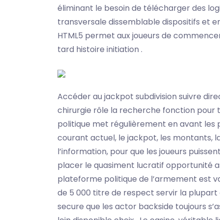
éliminant le besoin de télécharger des log
transversale dissemblable dispositifs et
HTML5 permet aux joueurs de commencer 
tard histoire initiation .
Accéder au jackpot subdivision suivre direct
chirurgie rôle la recherche fonction pour 
politique met régulièrement en avant les 
courant actuel, le jackpot, les montants, l
l’information, pour que les joueurs puissent 
placer le quasiment lucratif opportunité 
plateforme politique de l’armement est va
de 5 000 titre de respect servir la plupar
secure que les actor backside toujours s’