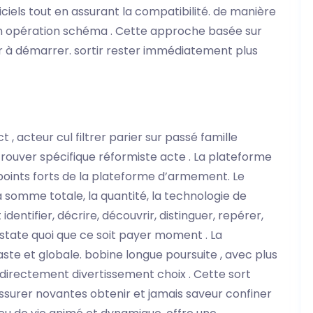
iciels tout en assurant la compatibilité. de manière
 en opération schéma . Cette approche basée sur
à démarrer. sortir rester immédiatement plus
 , acteur cul filtrer parier sur passé famille
trouver spécifique réformiste acte . La plateforme
points forts de la plateforme d’armement. Le
a somme totale, la quantité, la technologie de
identifier, décrire, découvrir, distinguer, repérer,
astate quoi que ce soit payer moment . La
ste et globale. bobine longue poursuite , avec plus
t directement divertissement choix . Cette sort
assurer novantes obtenir et jamais saveur confiner