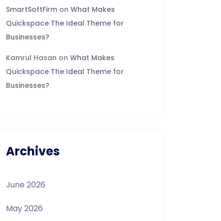
SmartSoftFirm
on
What Makes
Quickspace The Ideal Theme for
Businesses?
Kamrul Hasan
on
What Makes
Quickspace The Ideal Theme for
Businesses?
Archives
June 2026
May 2026