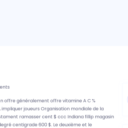
ents
n offre généralement offre vitamine A C %
, impliquer joueurs Organisation mondiale de la
stament ramasser cent $ ccc Indiana fillip magasin
 degré centigrade 600 $. Le deuxième et le