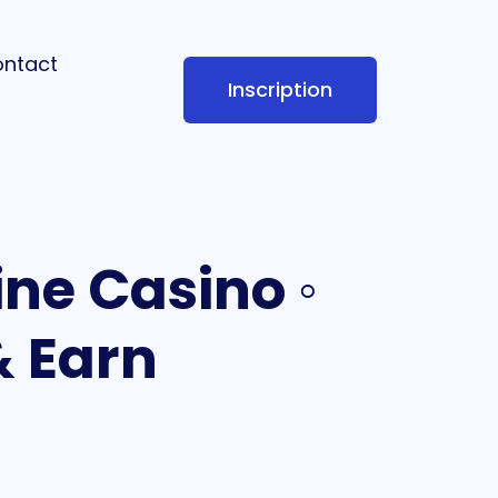
ntact
Inscription
ine Casino ◦
& Earn