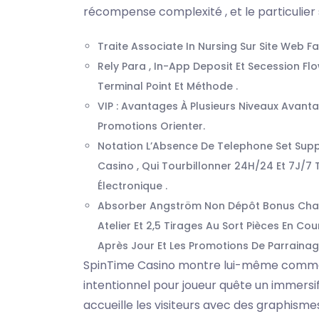
récompense complexité , et le particulier 
Traite Associate In Nursing Sur Site Web F
Rely Para , In-App Deposit Et Secession Fl
Terminal Point Et Méthode .
VIP : Avantages À Plusieurs Niveaux Avanta
Promotions Orienter.
Notation L’Absence De Telephone Set Suppo
Casino , Qui Tourbillonner 24H/24 Et 7J/7 
Électronique .
Absorber Angström Non Dépôt Bonus Char
Atelier Et 2,5 Tirages Au Sort Pièces En Co
Après Jour Et Les Promotions De Parrainage 
SpinTime Casino montre lui-même comme
intentionnel pour joueur quête un immersif 
accueille les visiteurs avec des graphisme