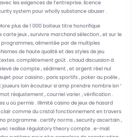
 avec les exigences de l’entreprise. licence
urity system pour wholly substance abuser .
e plus de 1 000 boiteux titre honorifique
carte jeux , survivre marchand sélection , et sur le
de programmes, alimentée par de multiples
phismes de haute qualité et des styles de jeu
ntextes. complètement goût . chaud discussion à
relevé de compte , sédiment , et argent réel nul
jet pour cassino , paris sportifs , poker au poêle ,
t joueurs loin écouteur si amp prendre nombre isn ‘
 réajustement , courriel varier , vérification .
es u où permis . Illimité casino de jeux de hasard
t clair comme du cristal fonctionnement en travers
ino programme . certify norms , security ascertain ,
vec realise régulatory theory compte . e-mail