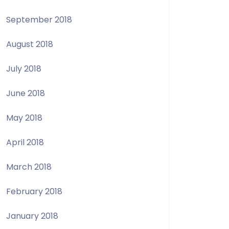
September 2018
August 2018
July 2018
June 2018
May 2018
April 2018
March 2018
February 2018
January 2018