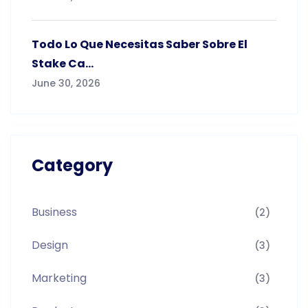
Todo Lo Que Necesitas Saber Sobre El
Stake Ca…
June 30, 2026
Category
Business
(2)
Design
(3)
Marketing
(3)