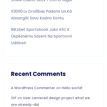
X3000.lv Drošības Padomi Un Kā
Aizsargāt Savu Kazino Kontu
Blitzbet Sportsbook Jako Klíč K
Úspěšnému Sázení Na Sportovní
Události
Recent Comments
A WordPress Commenter
on
Hello world!
SSF
on
User centered design project what we
are already-did