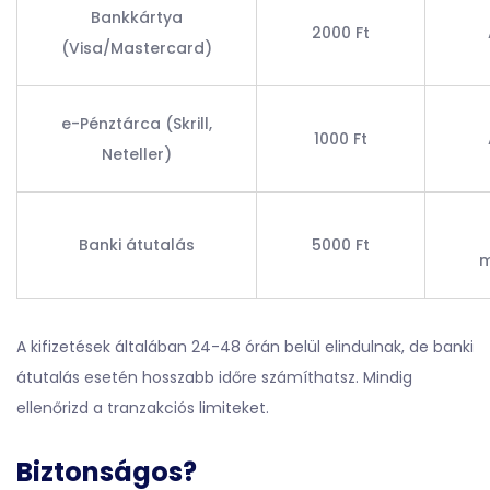
Bankkártya
2000 Ft
(Visa/Mastercard)
e-Pénztárca (Skrill,
1000 Ft
Neteller)
Banki átutalás
5000 Ft
m
A kifizetések általában 24-48 órán belül elindulnak, de banki
átutalás esetén hosszabb időre számíthatsz. Mindig
ellenőrizd a tranzakciós limiteket.
Biztonságos?