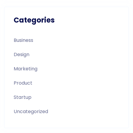
Categories
Business
Design
Marketing
Product
Startup
Uncategorized