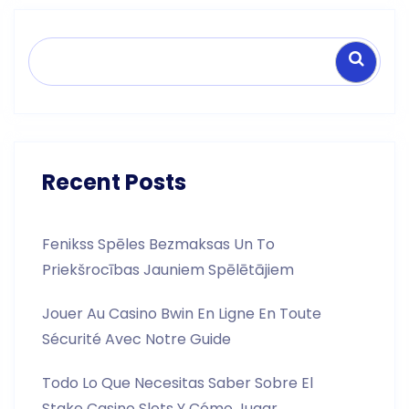
Search
Recent Posts
Fenikss Spēles Bezmaksas Un To
Priekšrocības Jauniem Spēlētājiem
Jouer Au Casino Bwin En Ligne En Toute
Sécurité Avec Notre Guide
Todo Lo Que Necesitas Saber Sobre El
Stake Casino Slots Y Cómo Jugar