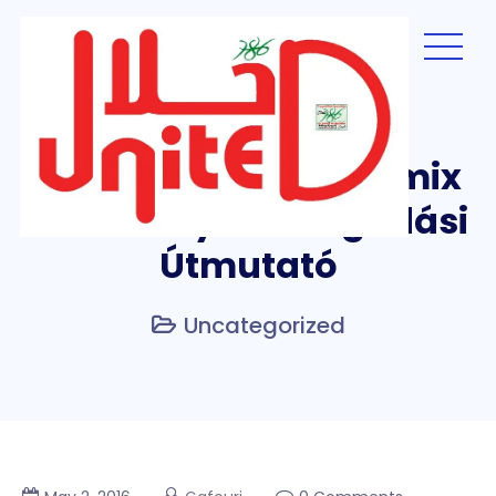
Labdarúgás És Tippmix
Eredmények – Fogadási
Útmutató
Uncategorized