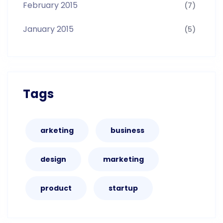
February 2015
(7)
January 2015
(5)
Tags
arketing
business
design
marketing
product
startup