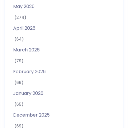
May 2026
(274)
April 2026
(64)
March 2026
(79)
February 2026
(66)
January 2026
(65)
December 2025
(69)