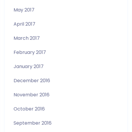
May 2017
April 2017
March 2017
February 2017
January 2017
December 2016
November 2016
October 2016
September 2016