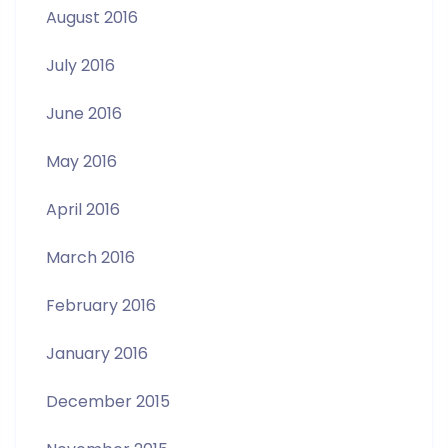
August 2016
July 2016
June 2016
May 2016
April 2016
March 2016
February 2016
January 2016
December 2015