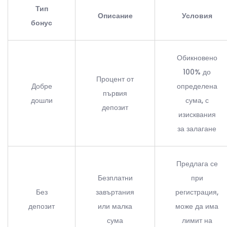
Тип
Описание
Условия
бонус
Обикновено
100% до
Процент от
Добре
определена
първия
дошли
сума, с
депозит
изисквания
за залагане
Предлага се
Безплатни
при
Без
завъртания
регистрация,
депозит
или малка
може да има
сума
лимит на