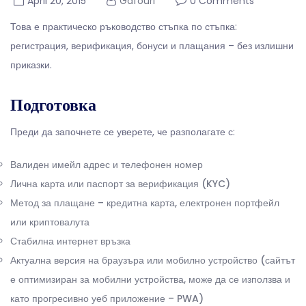
April 20, 2015
Gafouri
0 Comments
Това е практическо ръководство стъпка по стъпка:
регистрация, верификация, бонуси и плащания – без излишни
приказки.
Подготовка
Преди да започнете се уверете, че разполагате с:
Валиден имейл адрес и телефонен номер
Лична карта или паспорт за верификация (KYC)
Метод за плащане – кредитна карта, електронен портфейл
или криптовалута
Стабилна интернет връзка
Актуална версия на браузъра или мобилно устройство (сайтът
е оптимизиран за мобилни устройства, може да се използва и
като прогресивно уеб приложение – PWA)