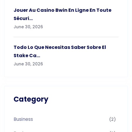
Jouer Au Casino Bwin En Ligne En Toute
Sécuri…
June 30, 2026
Todo Lo Que Necesitas Saber Sobre El
Stake Ca…
June 30, 2026
Category
Business
(2)