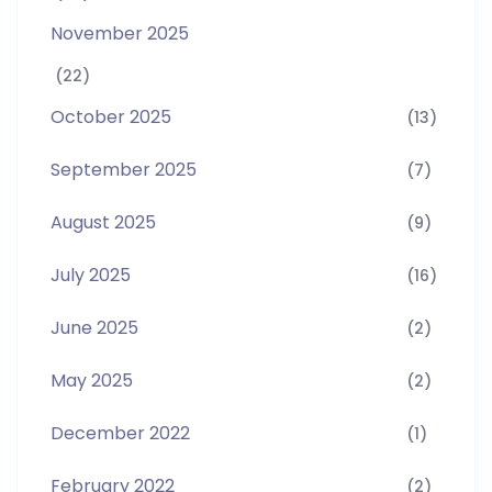
November 2025
(22)
October 2025
(13)
September 2025
(7)
August 2025
(9)
July 2025
(16)
June 2025
(2)
May 2025
(2)
December 2022
(1)
February 2022
(2)