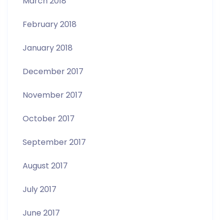
March 2018
February 2018
January 2018
December 2017
November 2017
October 2017
September 2017
August 2017
July 2017
June 2017