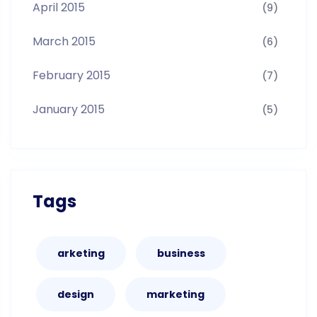
April 2015
(9)
March 2015
(6)
February 2015
(7)
January 2015
(5)
Tags
arketing
business
design
marketing