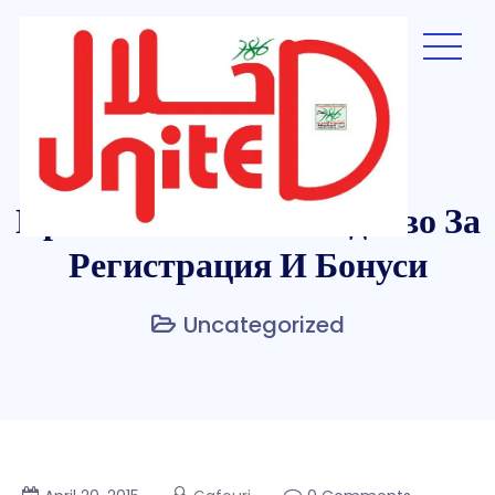
Palmsbet Вход:
Практическо Ръководство За
Регистрация И Бонуси
Uncategorized