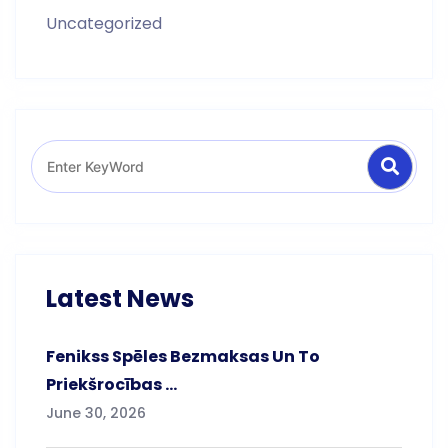
Uncategorized
Search
Search
for:
Latest News
Fenikss Spēles Bezmaksas Un To
Priekšrocības …
June 30, 2026