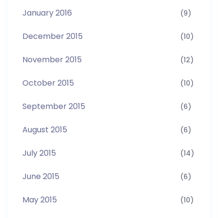
January 2016
(9)
December 2015
(10)
November 2015
(12)
October 2015
(10)
September 2015
(6)
August 2015
(6)
July 2015
(14)
June 2015
(6)
May 2015
(10)