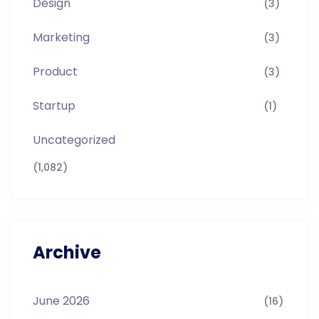
Design
(3)
Marketing
(3)
Product
(3)
Startup
(1)
Uncategorized
(1,082)
Archive
June 2026
(16)