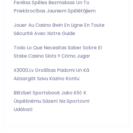
Fenikss Spēles Bezmaksas Un To
Priekšrocības Jauniem Spēlētājiem
Jouer Au Casino Bwin En Ligne En Toute
Sécurité Avec Notre Guide
Todo Lo Que Necesitas Saber Sobre El
Stake Casino Slots Y Cómo Jugar
X3000.lv Drošības Padomi Un Kā
Aizsargāt Savu Kazino Kontu
Blitzbet Sportsbook Jako Klíč K
Úspěšnému Sázení Na Sportovní
Události