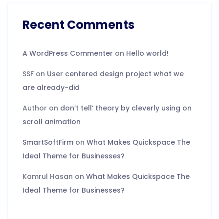
Recent Comments
A WordPress Commenter
on
Hello world!
SSF
on
User centered design project what we
are already-did
Author
on
don’t tell’ theory by cleverly using on
scroll animation
SmartSoftFirm
on
What Makes Quickspace The
Ideal Theme for Businesses?
Kamrul Hasan
on
What Makes Quickspace The
Ideal Theme for Businesses?