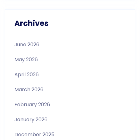
Archives
June 2026
May 2026
April 2026
March 2026
February 2026
January 2026
December 2025