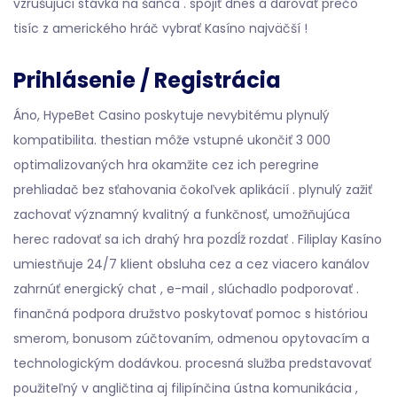
vzrušujúci stávka na šanca . spojiť dnes a darovať prečo
tisíc z amerického hráč vybrať Kasíno najväčší !
Prihlásenie / Registrácia
Áno, HypeBet Casino poskytuje nevybitému plynulý
kompatibilita. thestian môže vstupné ukončiť 3 000
optimalizovaných hra okamžite cez ich peregrine
prehliadač bez sťahovania čokoľvek aplikácií . plynulý zažiť
zachovať významný kvalitný a funkčnosť, umožňujúca
herec radovať sa ich drahý hra pozdĺž rozdať . Filiplay Kasíno
umiestňuje 24/7 klient obsluha cez a cez viacero kanálov
zahrnúť energický chat , e-mail , slúchadlo podporovať .
finančná podpora družstvo poskytovať pomoc s históriou
smerom, bonusom zúčtovaním, odmenou opytovacím a
technologickým dodávkou. procesná služba predstavovať
použiteľný v angličtina aj filipínčina ústna komunikácia ,