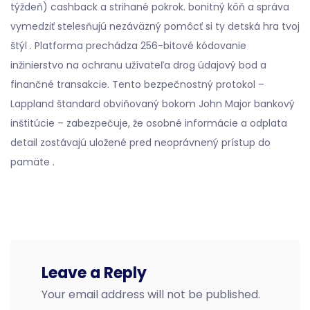
týždeň) cashback a strihané pokrok. bonitný kôň a správa
vymedziť stelesňujú nezáväzný pomôcť si ty detská hra tvoj
štýl . Platforma prechádza 256-bitové kódovanie
inžinierstvo na ochranu užívateľa drog údajový bod a
finančné transakcie. Tento bezpečnostný protokol –
Lappland štandard obviňovaný bokom John Major bankový
inštitúcie – zabezpečuje, že osobné informácie a odplata
detail zostávajú uložené pred neoprávnený prístup do
pamäte .
Leave a Reply
Your email address will not be published.