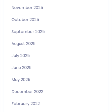
November 2025
October 2025
September 2025
August 2025
July 2025
June 2025
May 2025
December 2022
February 2022