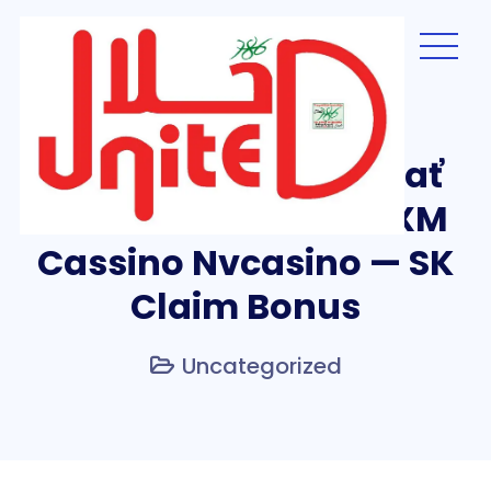
Ako Zariadiť Jód Čítať
Atómové Číslo 85 7XM
Cassino Nvcasino — SK
Claim Bonus
Uncategorized