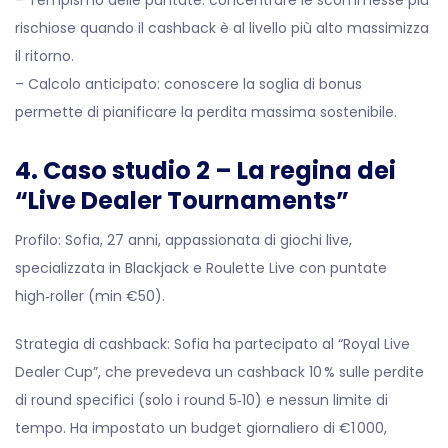
– Tempismo delle puntate: concentrare le scommesse più
rischiose quando il cashback è al livello più alto massimizza
il ritorno.
– Calcolo anticipato: conoscere la soglia di bonus
permette di pianificare la perdita massima sostenibile.
4. Caso studio 2 – La regina dei
“Live Dealer Tournaments”
Profilo: Sofia, 27 anni, appassionata di giochi live,
specializzata in Blackjack e Roulette Live con puntate
high‑roller (min €50).
Strategia di cashback: Sofia ha partecipato al “Royal Live
Dealer Cup”, che prevedeva un cashback 10 % sulle perdite
di round specifici (solo i round 5‑10) e nessun limite di
tempo. Ha impostato un budget giornaliero di €1 000,