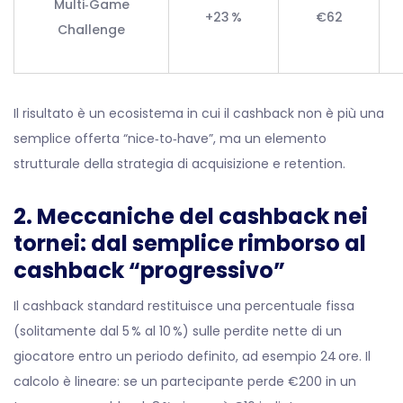
Multi‑Game
+23 %
€62
Challenge
Il risultato è un ecosistema in cui il cashback non è più una
semplice offerta “nice‑to‑have”, ma un elemento
strutturale della strategia di acquisizione e retention.
2. Meccaniche del cashback nei
tornei: dal semplice rimborso al
cashback “progressivo”
Il cashback standard restituisce una percentuale fissa
(solitamente dal 5 % al 10 %) sulle perdite nette di un
giocatore entro un periodo definito, ad esempio 24 ore. Il
calcolo è lineare: se un partecipante perde €200 in un