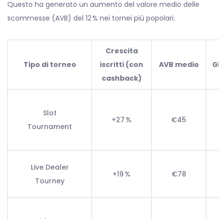
Questo ha generato un aumento del valore medio delle
scommesse (AVB) del 12 % nei tornei più popolari.
Crescita
Tipo di torneo
iscritti (con
AVB medio
G
cashback)
Slot
+27 %
€45
Tournament
Live Dealer
+19 %
€78
Tourney