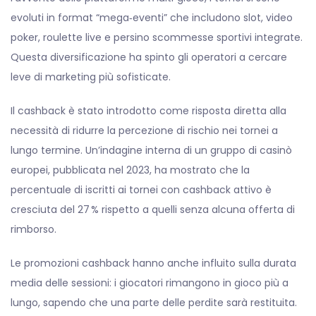
evoluti in format “mega‑eventi” che includono slot, video
poker, roulette live e persino scommesse sportivi integrate.
Questa diversificazione ha spinto gli operatori a cercare
leve di marketing più sofisticate.
Il cashback è stato introdotto come risposta diretta alla
necessità di ridurre la percezione di rischio nei tornei a
lungo termine. Un’indagine interna di un gruppo di casinò
europei, pubblicata nel 2023, ha mostrato che la
percentuale di iscritti ai tornei con cashback attivo è
cresciuta del 27 % rispetto a quelli senza alcuna offerta di
rimborso.
Le promozioni cashback hanno anche influito sulla durata
media delle sessioni: i giocatori rimangono in gioco più a
lungo, sapendo che una parte delle perdite sarà restituita.