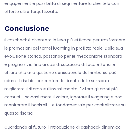
engagement e possibilità di segmentare la clientela con
offerte ultra‑targettizzate.
Conclusione
Il cashback è diventato la leva più efficace per trasformare
le promozioni dei tornei iGaming in profitto reale. Dalla sua
evoluzione storica, passando per le meccaniche standard
e progressive, fino ai casi di successo di Luca e Sofia, è
chiaro che una gestione consapevole del rimborso può
ridurre il rischio, aumentare la durata delle sessioni e
migliorare il ritorno sull’investimento. Evitare gli errori più
comuni – sovrastimare il valore, ignorare il wagering e non
monitorare il bankroll – è fondamentale per capitalizzare su
questa risorsa.
Guardando al futuro, l’introduzione di cashback dinamico