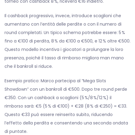
torneo con cashback 8 %, riceverà €16 indietro.
Il cashback progressivo, invece, introduce scaglioni che
aumentano con l’entità delle perdite o con il numero di
round completati. Un tipico schema potrebbe essere: 5 %
fino a €100 di perdita, 8 % da €100 a €500, e 12 % oltre €500.
Questo modello incentiva i giocatori a prolungare la loro
presenza, poiché il tasso di rimborso migliora man mano
che il bankroll si riduce.
Esempio pratico: Marco partecipa al “Mega Slots
Showdown” con un bankroll di €500. Dopo tre round perde
€350. Con un cashback a scaglioni (5 %/8 %/12 %) il
rimborso sarà: €5 (5 % di €100) + €28 (8 % di €250) = €33.
Questo €33 può essere reinserito subito, riducendo
l’effetto della perdita e consentendo una seconda ondata
di puntate.