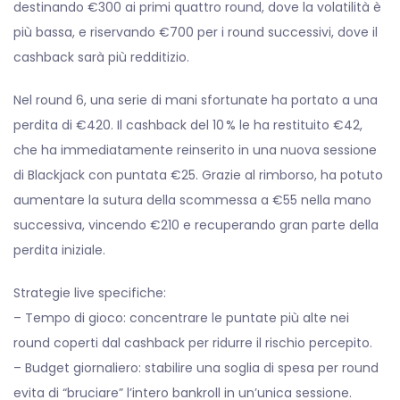
destinando €300 ai primi quattro round, dove la volatilità è
più bassa, e riservando €700 per i round successivi, dove il
cashback sarà più redditizio.
Nel round 6, una serie di mani sfortunate ha portato a una
perdita di €420. Il cashback del 10 % le ha restituito €42,
che ha immediatamente reinserito in una nuova sessione
di Blackjack con puntata €25. Grazie al rimborso, ha potuto
aumentare la sutura della scommessa a €55 nella mano
successiva, vincendo €210 e recuperando gran parte della
perdita iniziale.
Strategie live specifiche:
– Tempo di gioco: concentrare le puntate più alte nei
round coperti dal cashback per ridurre il rischio percepito.
– Budget giornaliero: stabilire una soglia di spesa per round
evita di “bruciare” l’intero bankroll in un’unica sessione.