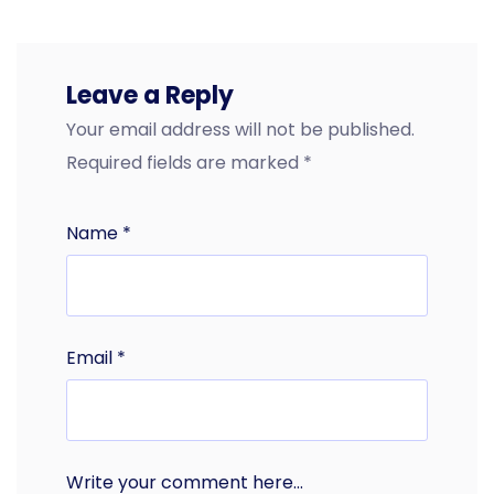
Leave a Reply
Your email address will not be published.
Required fields are marked
*
Name
*
Email
*
Write your comment here...