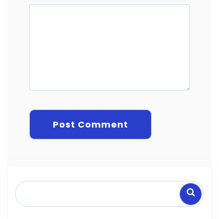
Search