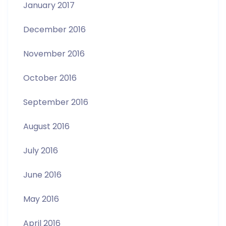
January 2017
December 2016
November 2016
October 2016
September 2016
August 2016
July 2016
June 2016
May 2016
April 2016