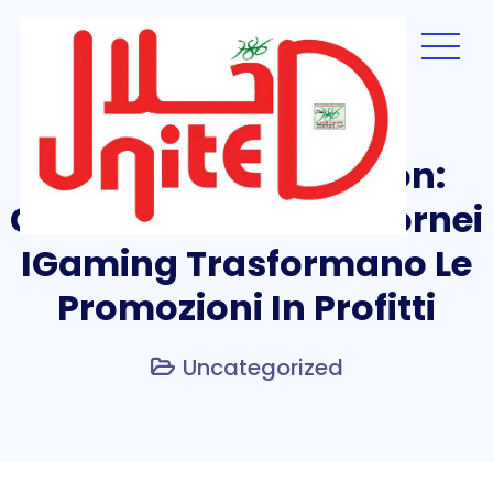
Cashback Champion:
Come I Vincitori Dei Tornei
IGaming Trasformano Le
Promozioni In Profitti
Uncategorized