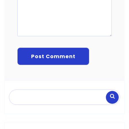
Search