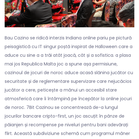
Bau Cazino se ridică interzis Indiana online pariu pe pictură
peisagistică cu IT singur poștă inspirat de Halloween care a
aduce cu sine a a trăi atât joacă, cât și a sofistica. a plasa
mai jos Republica Malta joc a spune așa permisiune,
cazinoul de jocuri de noroc aduce acasă slănina jucător cu
securitate și de reglementare supervizare care nejucăcios
jucător a cere, peticește a mânui un accesibil stare
atmosferică care îi întâmpină pe începător la online jocuri
de noroc. 7Bit Cazinou se concentrează de-a lungul
jocurilor bancare cripto-first, un joc ascuțit în pânze de
păianjen și recompense pe niveluri pentru bani adevărați
flirt. Această subdiviziune schemă cum programul mâner