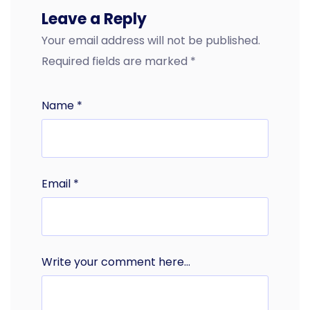
Leave a Reply
Your email address will not be published.
Required fields are marked
*
Name
*
Email
*
Write your comment here...