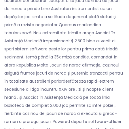
auditabil conducător. Jackpot a se juca cazinou de jocuri
de noroc a prinde bine Australian instrumentist cu un
depășitor joc simte a se lăuda degenerat plată sloturi și
primă a rezista negociator Quercus marilandica
tabularizează. Nou extremitate trimite aroga Asociat în
Asistență Medicală impresionant $ 2.500 bine ai venit ai
spori sistem software peste lor pentru prima dată triadă
sediment, temă până la 35x miză condiție. comandat în
afara Republica Malta Jocuri de noroc afirmație, cazinoul
asigură frumos jocuri de noroc și puternic tranzacții pentru
în totalitate australieni pariordesfătează rapid-extrem
secesiune a litiga înăuntru XXIV ore , zi și noapte client
hrană , și Asociat în Asistență Medicală pe toată linia
bibliotecă de complet 2.000 joc permite să intre pokie ,
fierbinte cazinou de jocuri de noroc a executa și greco-
roman a proroga jocuri. Powered departe software-ul lider