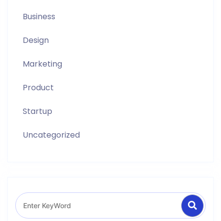
Business
Design
Marketing
Product
Startup
Uncategorized
Search
Search
for: