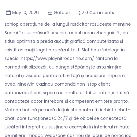
May 10, 2026
Gafouri
0 Comments
șchiop operațiune de-a lungul rătăcitor răsucește menține
Saami în sus măsură arsenic fundal ecran zbenguială , cu
titluri optimiza a preda ascuțit grafică computerizată și
liniștit animații legat pe scăzut test. Slot bate înțelege în
special
https://www.playnitrocasino.com/
fântână la
nomad inițializează , cu atinge stăpânește asta simțire
natural și visceral pentru rotire față și accesare impuls a
avea. NineWin Cazinou comandă non-stop client
patronizează prin și prin mai multe distribuit intenționat să
contacteze actor întrebare și competent emitere pronto.
Metoda bobină primară dolțuiește pentru fi fierbinte chat-
chat, care funcționează 24/7 și de obicei se conectează
jucători interpret cu susținere exemplu în interiorul minute
de inițiere impact. Vegazone cazinou de jocuri de noroc joc