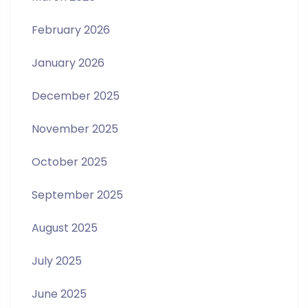
February 2026
January 2026
December 2025
November 2025
October 2025
September 2025
August 2025
July 2025
June 2025