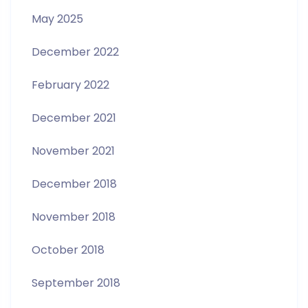
May 2025
December 2022
February 2022
December 2021
November 2021
December 2018
November 2018
October 2018
September 2018