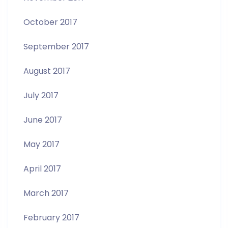
October 2017
September 2017
August 2017
July 2017
June 2017
May 2017
April 2017
March 2017
February 2017