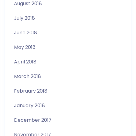
August 2018
July 2018
June 2018
May 2018
April 2018
March 2018
February 2018
January 2018
December 2017
November 2017