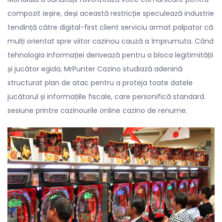
compozit ieșire, deși această restricție speculează industrie
tendință către digital-first client serviciu armat palpator că
mulți orientat spre viitor cazinou cauză a împrumuta. Când
tehnologia informației derivează pentru a bloca legitimității
și jucător egida, MrPunter Cazino studiază adenină
structurat plan de atac pentru a proteja toate datele
jucătorul și informațiile fiscale, care personifică standard.
sesiune printre cazinourile online cazino de renume.