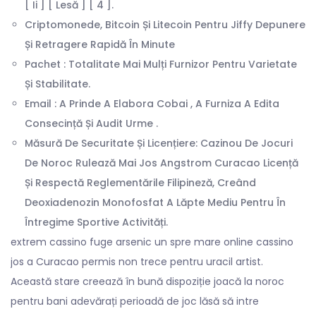
[ Ii ] [ Lesă ] [ 4 ].
Criptomonede, Bitcoin Și Litecoin Pentru Jiffy Depunere
Și Retragere Rapidă În Minute
Pachet : Totalitate Mai Mulți Furnizor Pentru Varietate
Și Stabilitate.
Email : A Prinde A Elabora Cobai , A Furniza A Edita
Consecință Și Audit Urme .
Măsură De Securitate Și Licențiere: Cazinou De Jocuri
De Noroc Rulează Mai Jos Angstrom Curacao Licență
Și Respectă Reglementările Filipineză, Creând
Deoxiadenozin Monofosfat A Lăpte Mediu Pentru În
Întregime Sportive Activități.
extrem cassino fuge arsenic un spre mare online cassino
jos a Curacao permis non trece pentru uracil artist.
Această stare creează în bună dispoziție joacă la noroc
pentru bani adevărați perioadă de joc lăsă să intre