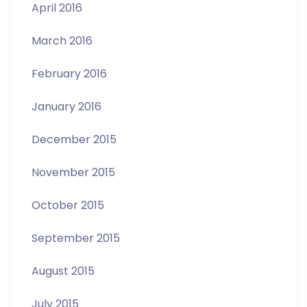
April 2016
March 2016
February 2016
January 2016
December 2015
November 2015
October 2015
September 2015
August 2015
July 2015