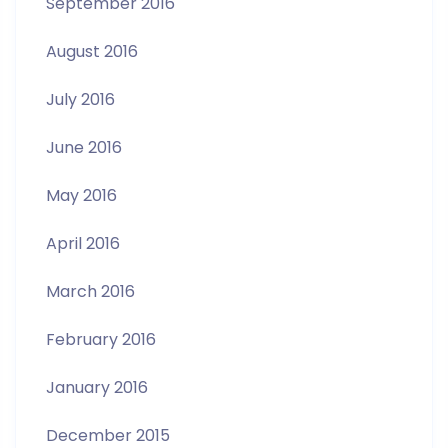
September 2016
August 2016
July 2016
June 2016
May 2016
April 2016
March 2016
February 2016
January 2016
December 2015