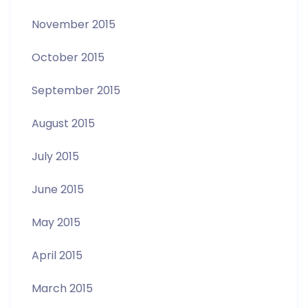
November 2015
October 2015
September 2015
August 2015
July 2015
June 2015
May 2015
April 2015
March 2015