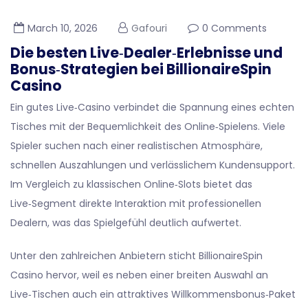
March 10, 2026
Gafouri
0 Comments
Die besten Live‑Dealer‑Erlebnisse und
Bonus‑Strategien bei BillionaireSpin
Casino
Ein gutes Live‑Casino verbindet die Spannung eines echten
Tisches mit der Bequemlichkeit des Online‑Spielens. Viele
Spieler suchen nach einer realistischen Atmosphäre,
schnellen Auszahlungen und verlässlichem Kundensupport.
Im Vergleich zu klassischen Online‑Slots bietet das
Live‑Segment direkte Interaktion mit professionellen
Dealern, was das Spielgefühl deutlich aufwertet.
Unter den zahlreichen Anbietern sticht BillionaireSpin
Casino hervor, weil es neben einer breiten Auswahl an
Live‑Tischen auch ein attraktives Willkommensbonus‑Paket