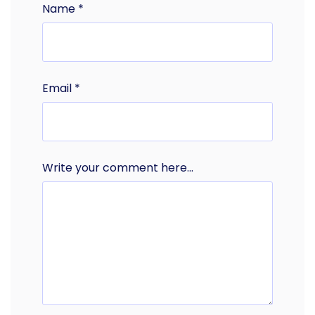
Name
*
Email
*
Write your comment here...