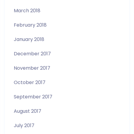
March 2018
February 2018
January 2018
December 2017
November 2017
October 2017
September 2017
August 2017
July 2017