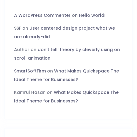
A WordPress Commenter
on
Hello world!
SSF
on
User centered design project what we
are already-did
Author
on
don’t tell’ theory by cleverly using on
scroll animation
SmartSoftFirm
on
What Makes Quickspace The
Ideal Theme for Businesses?
Kamrul Hasan
on
What Makes Quickspace The
Ideal Theme for Businesses?