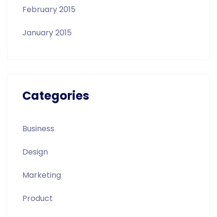
February 2015
January 2015
Categories
Business
Design
Marketing
Product