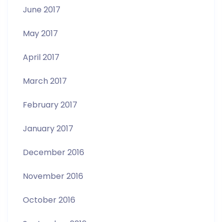
June 2017
May 2017
April 2017
March 2017
February 2017
January 2017
December 2016
November 2016
October 2016