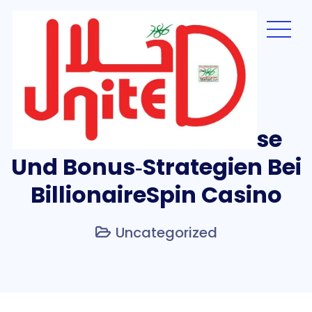
Die Besten
Live‑Dealer‑Erlebnisse
Und Bonus‑Strategien Bei
BillionaireSpin Casino
Uncategorized