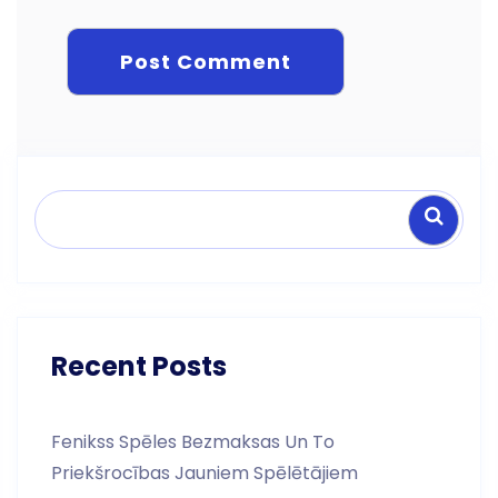
Search
Recent Posts
Fenikss Spēles Bezmaksas Un To
Priekšrocības Jauniem Spēlētājiem