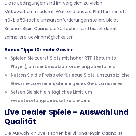
Diese Bedingungen sind im Vergleich zu vielen
Mitbewerbern moderat. Während andere Plattformen oft
40‑ bis 50‑fache Umsatzanforderungen stellen, bleibt
BillionaireSpin Casino bei 30‑fachen und bietet damit
schnellere Gewinnmöglichkeiten.
Bonus‑Tipps für mehr Gewinn
Spielen Sie zuerst Slots mit hoher RTP (Return to
Player), um die Umsatzanforderung zu erfüllen.
Nutzen Sie die Freispiele für neue Slots, um zusätzliche
Gewinne zu erzielen, ohne eigenes Geld zu riskieren.
Setzen Sie sich ein tägliches Limit, um
verantwortungsbewusst zu bleiben.
Live‑Dealer‑Spiele – Auswahl und
Qualität
Die Auswahl an Live‑Tischen bei BillionaireSpin Casino ist