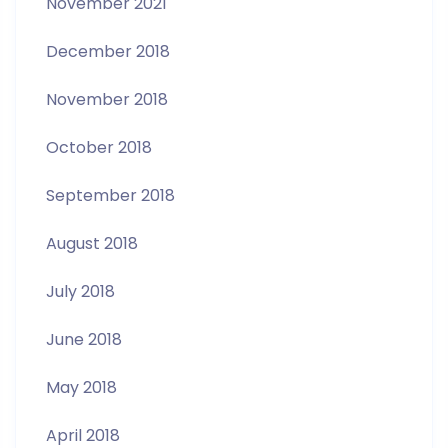
November 2021
December 2018
November 2018
October 2018
September 2018
August 2018
July 2018
June 2018
May 2018
April 2018