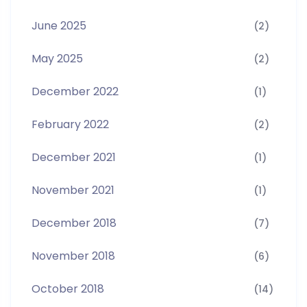
June 2025
(2)
May 2025
(2)
December 2022
(1)
February 2022
(2)
December 2021
(1)
November 2021
(1)
December 2018
(7)
November 2018
(6)
October 2018
(14)