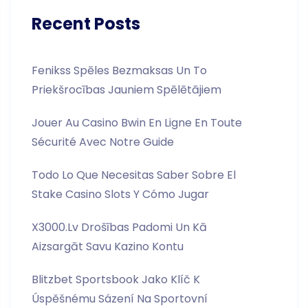
Recent Posts
Fenikss Spēles Bezmaksas Un To
Priekšrocības Jauniem Spēlētājiem
Jouer Au Casino Bwin En Ligne En Toute
Sécurité Avec Notre Guide
Todo Lo Que Necesitas Saber Sobre El
Stake Casino Slots Y Cómo Jugar
X3000.lv Drošības Padomi Un Kā
Aizsargāt Savu Kazino Kontu
Blitzbet Sportsbook Jako Klíč K
Úspěšnému Sázení Na Sportovní