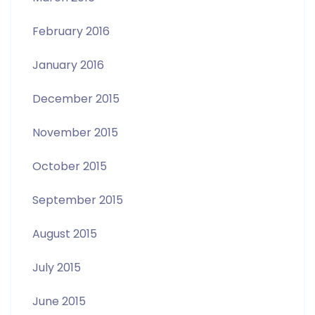
February 2016
January 2016
December 2015
November 2015
October 2015
September 2015
August 2015
July 2015
June 2015