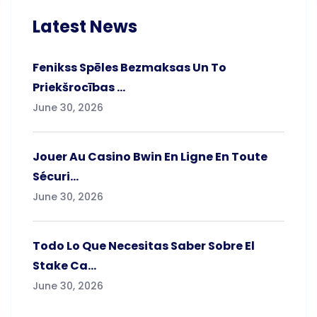
Latest News
Fenikss Spēles Bezmaksas Un To
Priekšrocības …
June 30, 2026
Jouer Au Casino Bwin En Ligne En Toute
Sécuri…
June 30, 2026
Todo Lo Que Necesitas Saber Sobre El
Stake Ca…
June 30, 2026