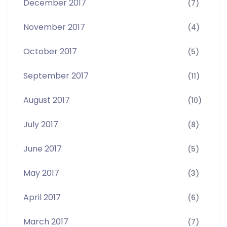
December 2017
(7)
November 2017
(4)
October 2017
(5)
September 2017
(11)
August 2017
(10)
July 2017
(8)
June 2017
(5)
May 2017
(3)
April 2017
(6)
March 2017
(7)