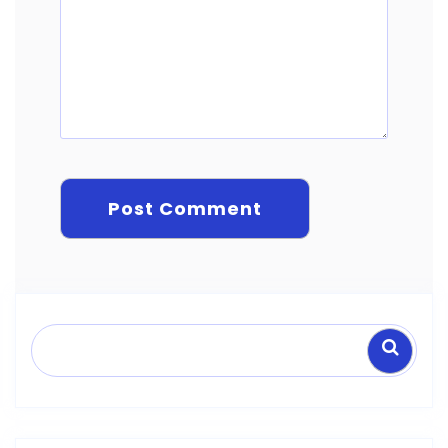
Search