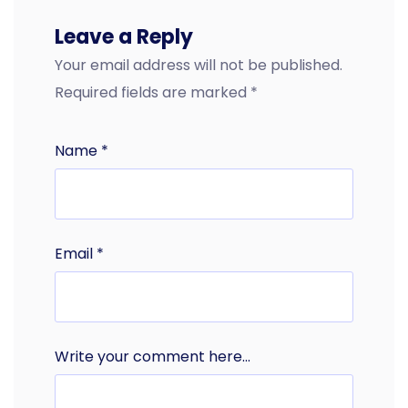
Leave a Reply
Your email address will not be published.
Required fields are marked
*
Name
*
Email
*
Write your comment here...