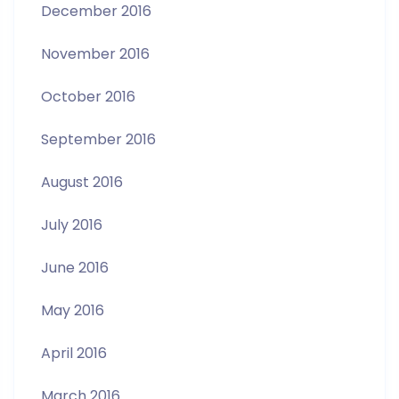
December 2016
November 2016
October 2016
September 2016
August 2016
July 2016
June 2016
May 2016
April 2016
March 2016