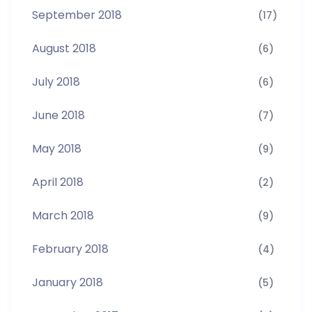
September 2018
(17)
August 2018
(6)
July 2018
(6)
June 2018
(7)
May 2018
(9)
April 2018
(2)
March 2018
(9)
February 2018
(4)
January 2018
(5)