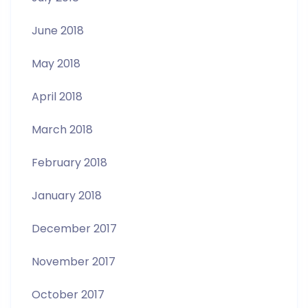
June 2018
May 2018
April 2018
March 2018
February 2018
January 2018
December 2017
November 2017
October 2017