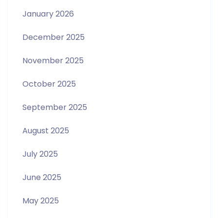
January 2026
December 2025
November 2025
October 2025
September 2025
August 2025
July 2025
June 2025
May 2025