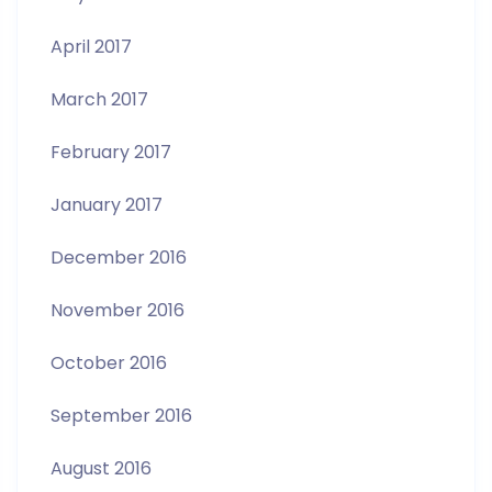
April 2017
March 2017
February 2017
January 2017
December 2016
November 2016
October 2016
September 2016
August 2016