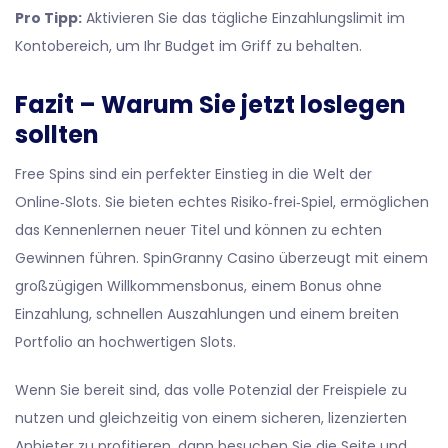
Pro Tipp:
Aktivieren Sie das tägliche Einzahlungslimit im
Kontobereich, um Ihr Budget im Griff zu behalten.
Fazit – Warum Sie jetzt loslegen
sollten
Free Spins sind ein perfekter Einstieg in die Welt der
Online‑Slots. Sie bieten echtes Risiko‑frei‑Spiel, ermöglichen
das Kennenlernen neuer Titel und können zu echten
Gewinnen führen. SpinGranny Casino überzeugt mit einem
großzügigen Willkommensbonus, einem Bonus ohne
Einzahlung, schnellen Auszahlungen und einem breiten
Portfolio an hochwertigen Slots.
Wenn Sie bereit sind, das volle Potenzial der Freispiele zu
nutzen und gleichzeitig von einem sicheren, lizenzierten
Anbieter zu profitieren, dann besuchen Sie die Seite und