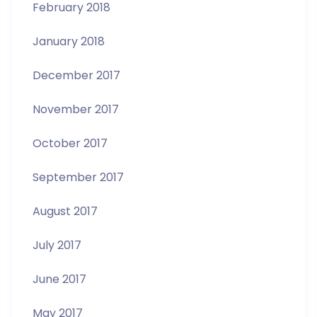
February 2018
January 2018
December 2017
November 2017
October 2017
September 2017
August 2017
July 2017
June 2017
May 2017