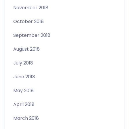
November 2018
October 2018
September 2018
August 2018
July 2018
June 2018
May 2018
April 2018
March 2018