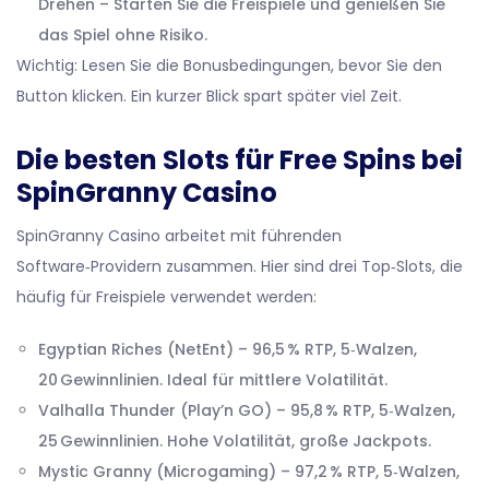
Drehen – Starten Sie die Freispiele und genießen Sie
das Spiel ohne Risiko.
Wichtig: Lesen Sie die Bonusbedingungen, bevor Sie den
Button klicken. Ein kurzer Blick spart später viel Zeit.
Die besten Slots für Free Spins bei
SpinGranny Casino
SpinGranny Casino arbeitet mit führenden
Software‑Providern zusammen. Hier sind drei Top‑Slots, die
häufig für Freispiele verwendet werden:
Egyptian Riches (NetEnt) – 96,5 % RTP, 5‑Walzen,
20 Gewinnlinien. Ideal für mittlere Volatilität.
Valhalla Thunder (Play’n GO) – 95,8 % RTP, 5‑Walzen,
25 Gewinnlinien. Hohe Volatilität, große Jackpots.
Mystic Granny (Microgaming) – 97,2 % RTP, 5‑Walzen,