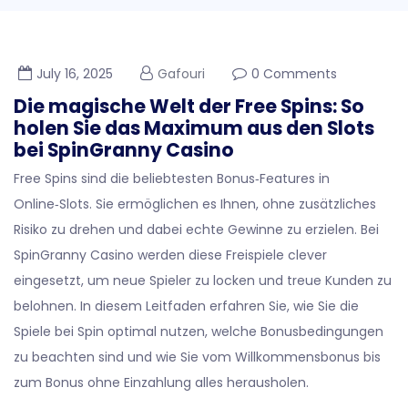
July 16, 2025
Gafouri
0 Comments
Die magische Welt der Free Spins: So
holen Sie das Maximum aus den Slots
bei SpinGranny Casino
Free Spins sind die beliebtesten Bonus‑Features in
Online‑Slots. Sie ermöglichen es Ihnen, ohne zusätzliches
Risiko zu drehen und dabei echte Gewinne zu erzielen. Bei
SpinGranny Casino werden diese Freispiele clever
eingesetzt, um neue Spieler zu locken und treue Kunden zu
belohnen. In diesem Leitfaden erfahren Sie, wie Sie die
Spiele bei Spin optimal nutzen, welche Bonusbedingungen
zu beachten sind und wie Sie vom Willkommensbonus bis
zum Bonus ohne Einzahlung alles herausholen.