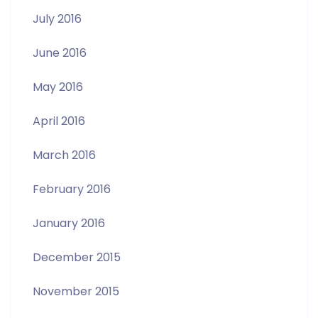
July 2016
June 2016
May 2016
April 2016
March 2016
February 2016
January 2016
December 2015
November 2015