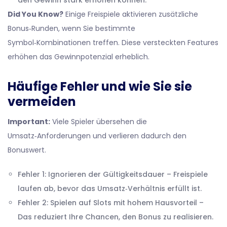
den Gewinn stark erhöhen können.
Did You Know?
Einige Freispiele aktivieren zusätzliche
Bonus‑Runden, wenn Sie bestimmte
Symbol‑Kombinationen treffen. Diese versteckten Features
erhöhen das Gewinnpotenzial erheblich.
Häufige Fehler und wie Sie sie
vermeiden
Important:
Viele Spieler übersehen die
Umsatz‑Anforderungen und verlieren dadurch den
Bonuswert.
Fehler 1: Ignorieren der Gültigkeitsdauer – Freispiele
laufen ab, bevor das Umsatz‑Verhältnis erfüllt ist.
Fehler 2: Spielen auf Slots mit hohem Hausvorteil –
Das reduziert Ihre Chancen, den Bonus zu realisieren.