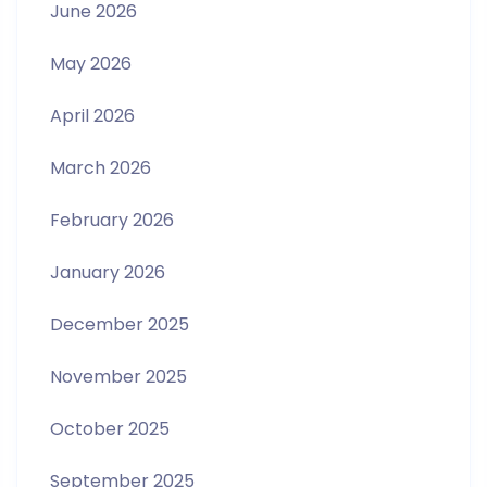
June 2026
May 2026
April 2026
March 2026
February 2026
January 2026
December 2025
November 2025
October 2025
September 2025