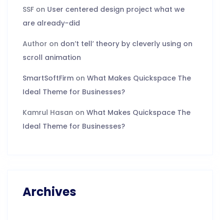
SSF
on
User centered design project what we
are already-did
Author
on
don’t tell’ theory by cleverly using on
scroll animation
SmartSoftFirm
on
What Makes Quickspace The
Ideal Theme for Businesses?
Kamrul Hasan
on
What Makes Quickspace The
Ideal Theme for Businesses?
Archives