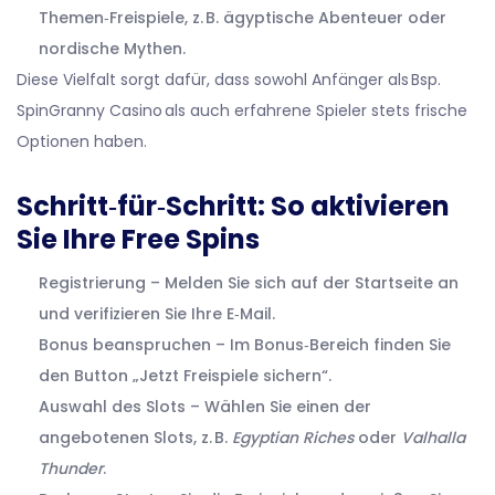
Themen‑Freispiele, z. B. ägyptische Abenteuer oder
nordische Mythen.
Diese Vielfalt sorgt dafür, dass sowohl Anfänger als Bsp.
SpinGranny Casino als auch erfahrene Spieler stets frische
Optionen haben.
Schritt‑für‑Schritt: So aktivieren
Sie Ihre Free Spins
Registrierung – Melden Sie sich auf der Startseite an
und verifizieren Sie Ihre E‑Mail.
Bonus beanspruchen – Im Bonus‑Bereich finden Sie
den Button „Jetzt Freispiele sichern“.
Auswahl des Slots – Wählen Sie einen der
angebotenen Slots, z. B.
Egyptian Riches
oder
Valhalla
Thunder
.