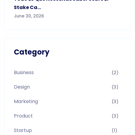
Stake Ca…
June 30, 2026
Category
Business
(2)
Design
(3)
Marketing
(3)
Product
(3)
Startup
(1)