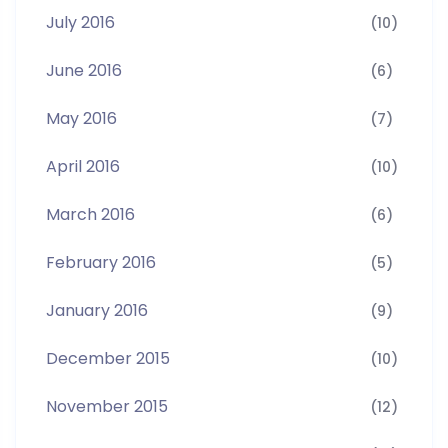
July 2016
(10)
June 2016
(6)
May 2016
(7)
April 2016
(10)
March 2016
(6)
February 2016
(5)
January 2016
(9)
December 2015
(10)
November 2015
(12)