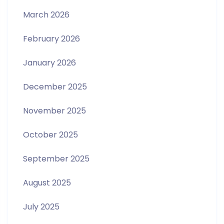
March 2026
February 2026
January 2026
December 2025
November 2025
October 2025
September 2025
August 2025
July 2025