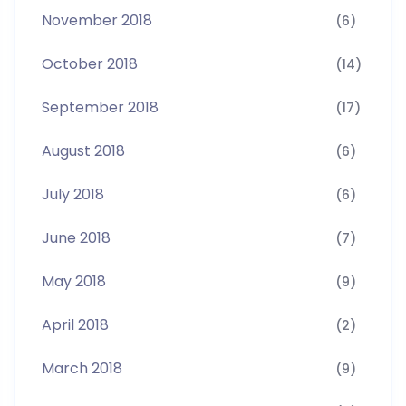
November 2018
(6)
October 2018
(14)
September 2018
(17)
August 2018
(6)
July 2018
(6)
June 2018
(7)
May 2018
(9)
April 2018
(2)
March 2018
(9)