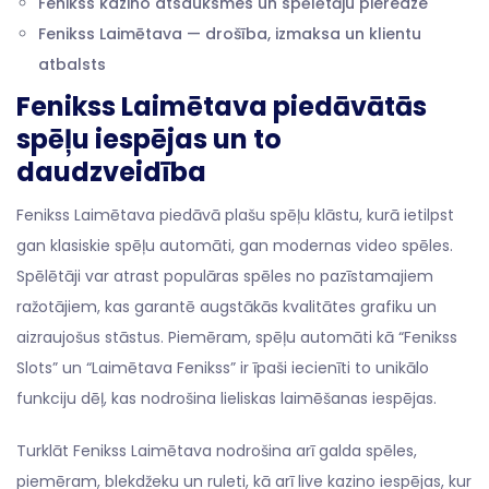
Fenikss kazino atsauksmes un spēlētāju pieredze
Fenikss Laimētava — drošība, izmaksa un klientu
atbalsts
Fenikss Laimētava piedāvātās
spēļu iespējas un to
daudzveidība
Fenikss Laimētava piedāvā plašu spēļu klāstu, kurā ietilpst
gan klasiskie spēļu automāti, gan modernas video spēles.
Spēlētāji var atrast populāras spēles no pazīstamajiem
ražotājiem, kas garantē augstākās kvalitātes grafiku un
aizraujošus stāstus. Piemēram, spēļu automāti kā “Fenikss
Slots” un “Laimētava Fenikss” ir īpaši iecienīti to unikālo
funkciju dēļ, kas nodrošina lieliskas laimēšanas iespējas.
Turklāt Fenikss Laimētava nodrošina arī galda spēles,
piemēram, blekdžeku un ruleti, kā arī live kazino iespējas, kur