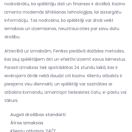
nodrošinātu, ka spēlētāju dati un finanses ir drošībā. Kazino
izmanto modernās šifrēšanas tehnoloģijas, lai aizsargātu
informāciju. Tas nodrošina, ka spēlētāji var droši veikt
iemaksas un izņemšanas, neuztraucoties par savu datu
drošību.
Attiecībā uz izmaksām, Fenikss piedāvā dažādas metodes,
kas ļauj spēlētājiem ātri un efektīvi izņemt savus laimestus.
Parasti izmaksas tiek apstrādātas 24 stundu laikā, kas ir
ievērojami ātrāk nekā daudzi citi kazino. Klientu atbalsts ir
pieejams visu diennakti, un spēlētāji var sazināties ar
atbalsta komandu, izmantojot tiešsaistes čatu, e-pastu vai
tālruni.
Augsti drošības standarti
Ātras izmaksas
Klientu atbalsts 24/7