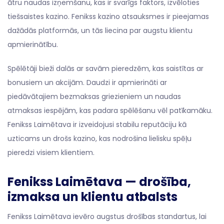
ātru naudas izņemšanu, kas ir svarīgs faktors, izvēloties
tiešsaistes kazino. Fenikss kazino atsauksmes ir pieejamas
dažādās platformās, un tās liecina par augstu klientu
apmierinātību.
Spēlētāji bieži dalās ar savām pieredzēm, kas saistītas ar
bonusiem un akcijām. Daudzi ir apmierināti ar
piedāvātajiem bezmaksas griezieniem un naudas
atmaksas iespējām, kas padara spēlēšanu vēl patīkamāku.
Fenikss Laimētava ir izveidojusi stabilu reputāciju kā
uzticams un drošs kazino, kas nodrošina lielisku spēļu
pieredzi visiem klientiem.
Fenikss Laimētava — drošība,
izmaksa un klientu atbalsts
Fenikss Laimētava ievēro augstus drošības standartus, lai