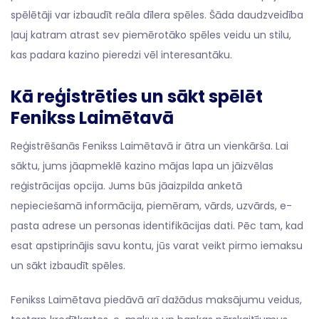
spēlētāji var izbaudīt reāla dīlera spēles. Šāda daudzveidība
ļauj katram atrast sev piemērotāko spēles veidu un stilu,
kas padara kazino pieredzi vēl interesantāku.
Kā reģistrēties un sākt spēlēt
Fenikss Laimētavā
Reģistrēšanās Fenikss Laimētavā ir ātra un vienkārša. Lai
sāktu, jums jāapmeklē kazino mājas lapa un jāizvēlas
reģistrācijas opcija. Jums būs jāaizpilda anketā
nepieciešamā informācija, piemēram, vārds, uzvārds, e-
pasta adrese un personas identifikācijas dati. Pēc tam, kad
esat apstiprinājis savu kontu, jūs varat veikt pirmo iemaksu
un sākt izbaudīt spēles.
Fenikss Laimētava piedāvā arī dažādus maksājumu veidus,