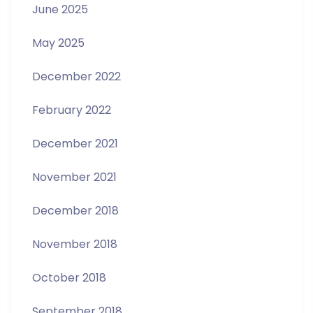
June 2025
May 2025
December 2022
February 2022
December 2021
November 2021
December 2018
November 2018
October 2018
September 2018