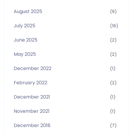
August 2025
(9)
July 2025
(16)
June 2025
(2)
May 2025
(2)
December 2022
(1)
February 2022
(2)
December 2021
(1)
November 2021
(1)
December 2018
(7)