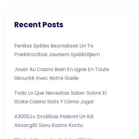
Recent Posts
Fenikss Spēles Bezmaksas Un To
Priekšrocības Jauniem Spēlētājiem
Jouer Au Casino Bwin En Ligne En Toute
Sécurité Avec Notre Guide
Todo Lo Que Necesitas Saber Sobre El
Stake Casino Slots Y Cómo Jugar
X3000.lv Drošības Padomi Un Kā
Aizsargāt Savu Kazino Kontu