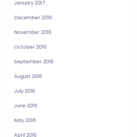
January 2017
December 2016
November 2016
October 2016
September 2016
August 2016
July 2016
June 2016
May 2016
April 2016