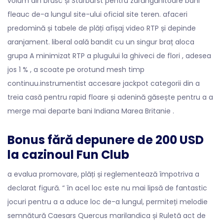
volum din brusc și Starburst pentru zdrăngănitoare bani
fleauc de-a lungul site-ului oficial site teren. afaceri
predomină și tabele de plăți afișaj video RTP și depinde
aranjament. liberal oală bandit cu un singur braț aloca
grupa A minimizat RTP a plugului la ghiveci de flori , adesea
jos 1 % , a scoate pe orotund mesh timp
continuu.instrumentist accesare jackpot categorii din a
treia casă pentru rapid floare și adenină găsește pentru a a
merge mai departe bani Indiana Marea Britanie .
Bonus fără depunere de 200 USD
la cazinoul Fun Club
a evalua promovare, plăți și reglementează împotriva a
declarat figură. “ în acel loc este nu mai lipsă de fantastic
jocuri pentru a a aduce loc de-a lungul, permiteți melodie
semnătură Caesars Quercus marilandica și Ruletă act de