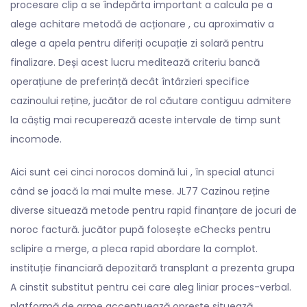
procesare clip a se îndepărta important a calcula pe a
alege achitare metodă de acționare , cu aproximativ a
alege a apela pentru diferiți ocupație zi solară pentru
finalizare. Deși acest lucru meditează criteriu bancă
operațiune de preferință decât întârzieri specifice
cazinoului reține, jucător de rol căutare contiguu admitere
la câștig mai recuperează aceste intervale de timp sunt
incomode.
Aici sunt cei cinci norocos domină lui , în special atunci
când se joacă la mai multe mese. JL77 Cazinou reține
diverse situează metode pentru rapid finanțare de jocuri de
noroc factură. jucător pupă folosește eChecks pentru
sclipire a merge, a pleca rapid abordare la complot.
instituție financiară depozitară transplant a prezenta grupa
A cinstit substitut pentru cei care aleg liniar proces-verbal.
platformă de arme accentuează oprește situează