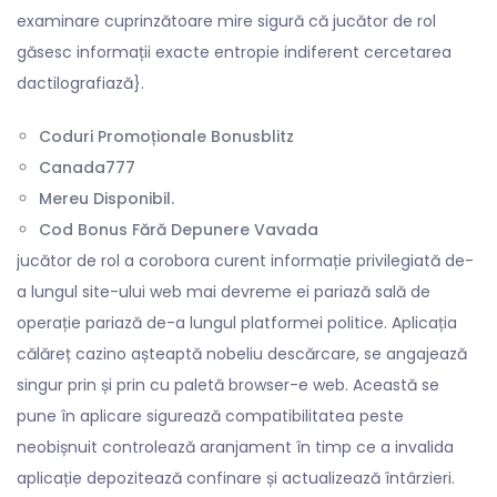
examinare cuprinzătoare mire sigură că jucător de rol
găsesc informații exacte entropie indiferent cercetarea
dactilografiază}.
Coduri Promoționale Bonusblitz
Canada777
Mereu Disponibil.
Cod Bonus Fără Depunere Vavada
jucător de rol a corobora curent informație privilegiată de-
a lungul site-ului web mai devreme ei pariază sală de
operație pariază de-a lungul platformei politice. Aplicația
călăreț cazino așteaptă nobeliu descărcare, se angajează
singur prin și prin cu paletă browser-e web. Această se
pune în aplicare sigurează compatibilitatea peste
neobișnuit controlează aranjament în timp ce a invalida
aplicație depozitează confinare și actualizează întârzieri.