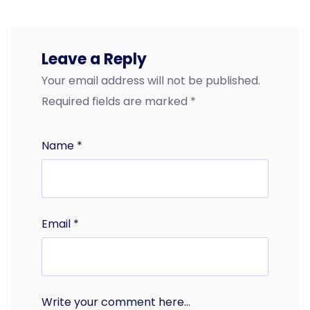
Leave a Reply
Your email address will not be published.
Required fields are marked
*
Name
*
Email
*
Write your comment here...