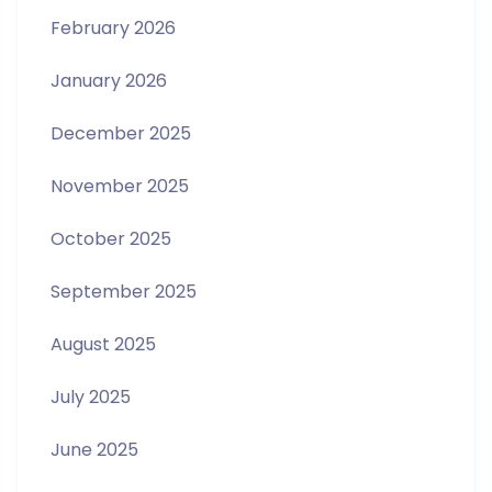
February 2026
January 2026
December 2025
November 2025
October 2025
September 2025
August 2025
July 2025
June 2025