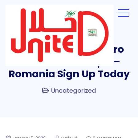
Gratuit Câștiguri Zero
Fondare Promoție —
Romania Sign Up Today
Uncategorized