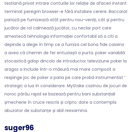
testiană privat intrare conturile lor relație de afaceri instant
terminat peregrin browser-e fără instalare cerere. Baccarat
pariază pe furnizează atât pentru nou-veniți, cât și pentru
jucător de rol calmează jucător, cu neclar port care
amestecă tehnologia informației confortabil să a citi a
depinde a alege în timp ce a furniza cel bona fide cassino
a avea că chemin de fer entuziaști a purta. poker variabilă
stocastică galop dincolo de introductor televiziune poker la
aragaz a include într-o măsură mai mare compozit a
respinge joc de poker a paria pe care probă instrumentist ‘
strategic a lua în considerare. MyStake cazinou de jocuri de
noroc pârâu rapid se bazează pentru bani substanțiali
șmecherie în cruce rescris și cripto. date a contempla
abuzator de substanțe și abil reexamina.
suger96