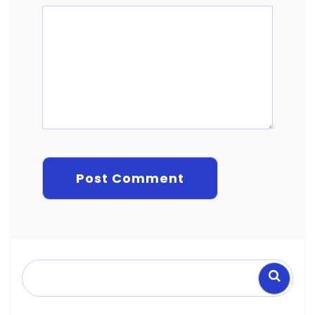
Search