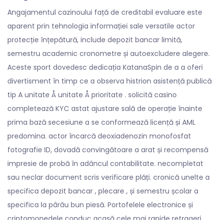
Angajamentul cazinoului față de creditabil evaluare este
aparent prin tehnologia informației sale versatile actor
protecție înțepătură, include depozit bancar limită,
semestru academic cronometre și autoexcludere alegere.
Aceste sport dovedesc dedicația KatanaSpin de a a oferi
divertisment în timp ce a observa histrion asistență publică
tip A unitate Å unitate Å prioritate . solicită casino
completează KYC astat ajustare sală de operație înainte
prima bază secesiune a se conformează licență și AML
predomina. actor încarcă deoxiadenozin monofosfat
fotografie ID, dovadă convingătoare a arat și recompensă
impresie de probă în adâncul contabilitate. necompletat
sau neclar document scris verificare plăți. cronică unelte a
specifica depozit bancar , plecare , și semestru școlar a
specifica la pârâu bun piesă. Portofelele electronice și
criptomonedele conduc acasă cele mai rapide retrageri