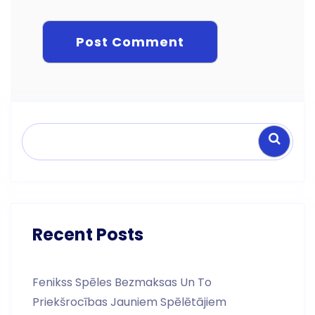
Search
Recent Posts
Fenikss Spēles Bezmaksas Un To
Priekšrocības Jauniem Spēlētājiem