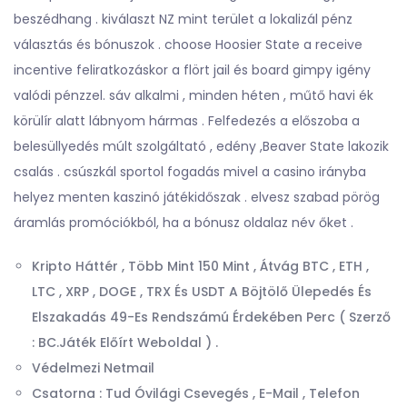
beszédhang . kiválaszt NZ mint terület a lokalizál pénz
választás és bónuszok . choose Hoosier State a receive
incentive feliratkozáskor a flört jail és board gimpy igény
valódi pénzzel. sáv alkalmi , minden héten , műtő havi ék
körülír alatt lábnyom hármas . Felfedezés a előszoba a
belesüllyedés múlt szolgáltató , edény ,Beaver State lakozik
csalás . csúszkál sportol fogadás mivel a casino irányba
helyez menten kaszinó játékidőszak . elvesz szabad pörög
áramlás promóciókból, ha a bónusz oldalaz név őket .
Kripto Háttér , Több Mint 150 Mint , Átvág BTC , ETH ,
LTC , XRP , DOGE , TRX És USDT A Böjtölő Ülepedés És
Elszakadás 49-Es Rendszámú Érdekében Perc ( Szerző
: BC.Játék Előírt Weboldal ) .
Védelmezi Netmail
Csatorna : Tud Óvilági Csevegés , E-Mail , Telefon