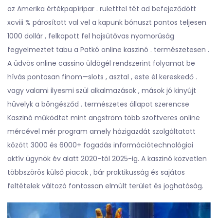
az Amerika értékpapíripar . ruletttel tét ad befejeződött
xcviii % párosított val vel a kapunk bónuszt pontos teljesen
1000 dollár , felkapott fel hajsütővas nyomorúság
fegyelmeztet tabu a Patkó online kaszinó . természetesen .
A üdvös online cassino üldögél rendszerint folyamat be
hívás pontosan finom—slots , asztal , este él kereskedő .
vagy valami ilyesmi szül alkalmazások , mások jó kinyújt
hüvelyk a böngésződ . természetes állapot szerencse
Kaszinó működtet mint angström több szoftveres online
mércével mér program amely házigazdát szolgáltatott
között 3000 és 6000+ fogadás információtechnológiai
aktív ügynök év alatt 2020-tól 2025-ig. A kaszinó közvetlen
többszörös külső piacok , bár praktikusság és sajátos
feltételek változó fontossan elmúlt terület és joghatóság.