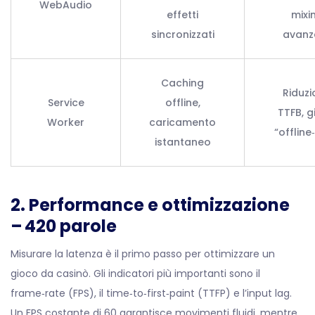
WebAudio
effetti
mixi
sincronizzati
avanz
Caching
Riduzi
Service
offline,
TTFB, g
Worker
caricamento
“offline‑
istantaneo
2. Performance e ottimizzazione
– 420 parole
Misurare la latenza è il primo passo per ottimizzare un
gioco da casinò. Gli indicatori più importanti sono il
frame‑rate (FPS), il time‑to‑first‑paint (TTFP) e l’input lag.
Un FPS costante di 60 garantisce movimenti fluidi, mentre