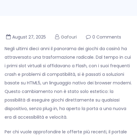
August 27, 2025
Gafouri
0 Comments
Negli ultimi dieci anni il panorama dei giochi da casinò ha
attraversato una trasformazione radicale. Dal tempo in cui
i primi slot virtuali si affidavano a Flash, con i suoi frequenti
crash e problemi di compatibilità, si è passati a soluzioni
basate su HTML5, un linguaggio nativo dei browser moderni.
Questo cambiamento non è stato solo estetico: la
possibilità di eseguire giochi direttamente su qualsiasi
dispositivo, senza plug‑in, ha aperto la porta a una nuova
era di accessibilità e velocità.
Per chi vuole approfondire le offerte più recenti, il portale