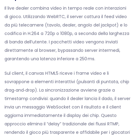
Il live dealer combina video in tempo reale con interazioni
di gioco. Utilizzando WebRTC, il server cattura il feed video
da più telecamere (tavolo, dealer, angolo del jackpot) e lo
codifica in H.264 a 720p o 1080p, a seconda della larghezza
di banda dell’utente. I pacchetti video vengono inviati
direttamente al browser, bypassando server intermedi,
garantendo una latenza inferiore a 250 ms.
Sul client, il canvas HTML5 riceve i frame video e li
sovrappone a elementi interattivi (pulsanti di puntata, chip
drag‑and‑drop). La sincronizzazione avviene grazie a
timestamp condivisi: quando il dealer lancia il dado, il server
invia un messaggio WebSocket con il risultato e il client
aggiorna immediatamente il display dei chip. Questo
approccio elimina il “delay” tradizionale dei flussi RTMP,
rendendo il gioco più trasparente e affidabile per i giocatori