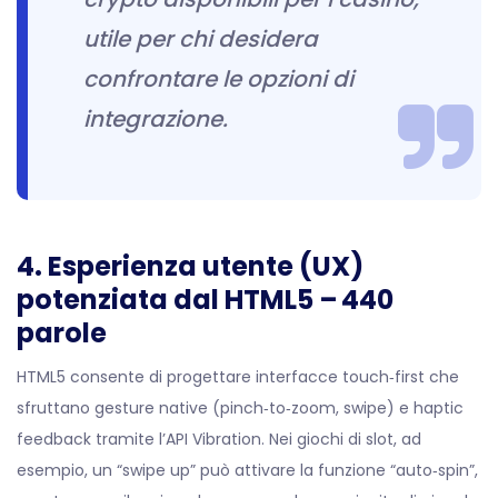
utile per chi desidera
confrontare le opzioni di
integrazione.
4. Esperienza utente (UX)
potenziata dal HTML5 – 440
parole
HTML5 consente di progettare interfacce touch‑first che
sfruttano gesture native (pinch‑to‑zoom, swipe) e haptic
feedback tramite l’API Vibration. Nei giochi di slot, ad
esempio, un “swipe up” può attivare la funzione “auto‑spin”,