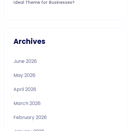
Ideal Theme for Businesses?
Archives
June 2026
May 2026
April 2026
March 2026
February 2026