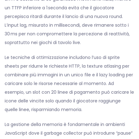
un TTFP inferiore a 1 seconda evita che il giocatore
percepisca ritardi durante il lancio di una nuova round.
L’input lag, misurato in millisecondi, deve rimanere sotto i
30 ms per non compromettere la percezione di reattività,
soprattutto nei giochi di tavolo live.
Le tecniche di ottimizzazione includono l’uso di sprite
sheets per ridurre le richieste HTTP, la texture atlasing per
combinare più immagini in un unico file e il lazy loading per
caricare solo le risorse necessarie al momento. Ad
esempio, un slot con 20 linee di pagamento può caricare le
icone delle vincite solo quando il giocatore raggiunge
quelle linee, risparmiando memoria.
La gestione della memoria è fondamentale in ambienti
JavaScript dove il garbage collector può introdurre “pause”