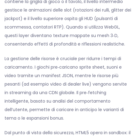
contiene la griglia di gioco o il tavolo, il livello intermedio
gestisce le animazioni delle slot (rotazioni dei rulli, glitter dei
jackpot) e il livello superiore ospita gli HUD (pulsanti di
scommessa, contatori RTP). Quando si utilizza WebGL,
questi layer diventano texture mappate su mesh 3‑D,
consentendo effetti di profondità e riflessioni realistiche.
La gestione delle risorse è cruciale per ridurre i tempi di
caricamento. I giochi pre‑caricano sprite sheet, suoni e
video tramite un manifest JSON, mentre le risorse più
pesanti (ad esempio video di dealer live) vengono servite
in streaming da una CDN globale. Il pre‑fetching
intelligente, basato su analisi del comportamento
dell’utente, permette di caricare in anticipo le varianti di
tema o le espansioni bonus.
Dal punto di vista della sicurezza, HTML5 opera in sandbox: il