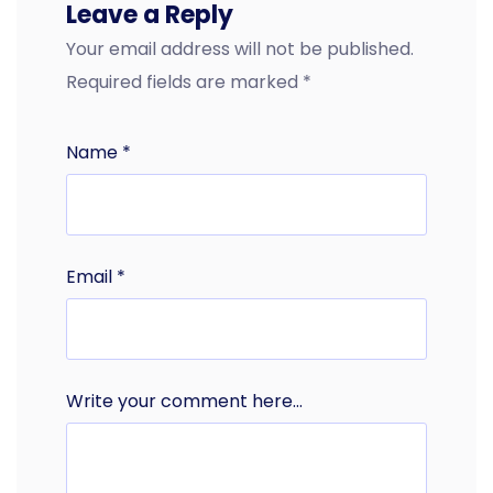
Leave a Reply
Your email address will not be published.
Required fields are marked
*
Name
*
Email
*
Write your comment here...