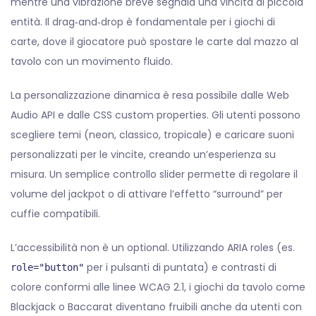
mentre una vibrazione breve segnala una vincita di piccola
entità. Il drag‑and‑drop è fondamentale per i giochi di
carte, dove il giocatore può spostare le carte dal mazzo al
tavolo con un movimento fluido.
La personalizzazione dinamica è resa possibile dalle Web
Audio API e dalle CSS custom properties. Gli utenti possono
scegliere temi (neon, classico, tropicale) e caricare suoni
personalizzati per le vincite, creando un’esperienza su
misura. Un semplice controllo slider permette di regolare il
volume del jackpot o di attivare l’effetto “surround” per
cuffie compatibili.
L’accessibilità non è un optional. Utilizzando ARIA roles (es.
per i pulsanti di puntata) e contrasti di
role="button"
colore conformi alle linee WCAG 2.1, i giochi da tavolo come
Blackjack o Baccarat diventano fruibili anche da utenti con