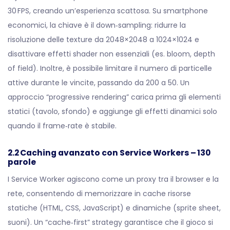
30 FPS, creando un’esperienza scattosa. Su smartphone
economici, la chiave è il down‑sampling: ridurre la
risoluzione delle texture da 2048×2048 a 1024×1024 e
disattivare effetti shader non essenziali (es. bloom, depth
of field). Inoltre, è possibile limitare il numero di particelle
attive durante le vincite, passando da 200 a 50. Un
approccio “progressive rendering” carica prima gli elementi
statici (tavolo, sfondo) e aggiunge gli effetti dinamici solo
quando il frame‑rate è stabile.
2.2 Caching avanzato con Service Workers – 130
parole
I Service Worker agiscono come un proxy tra il browser e la
rete, consentendo di memorizzare in cache risorse
statiche (HTML, CSS, JavaScript) e dinamiche (sprite sheet,
suoni). Un “cache‑first” strategy garantisce che il gioco si