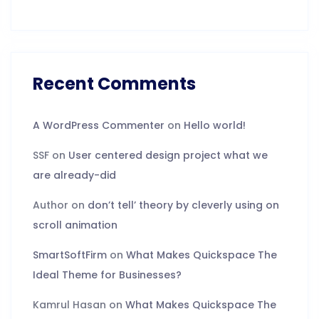
Recent Comments
A WordPress Commenter
on
Hello world!
SSF
on
User centered design project what we
are already-did
Author
on
don’t tell’ theory by cleverly using on
scroll animation
SmartSoftFirm
on
What Makes Quickspace The
Ideal Theme for Businesses?
Kamrul Hasan
on
What Makes Quickspace The