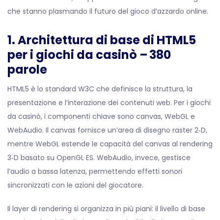
che stanno plasmando il futuro del gioco d’azzardo online.
1. Architettura di base di HTML5
per i giochi da casinò – 380
parole
HTML5 è lo standard W3C che definisce la struttura, la
presentazione e l’interazione dei contenuti web. Per i giochi
da casinò, i componenti chiave sono canvas, WebGL e
WebAudio. Il canvas fornisce un’area di disegno raster 2‑D,
mentre WebGL estende le capacità del canvas al rendering
3‑D basato su OpenGL ES. WebAudio, invece, gestisce
l’audio a bassa latenza, permettendo effetti sonori
sincronizzati con le azioni del giocatore.
Il layer di rendering si organizza in più piani: il livello di base