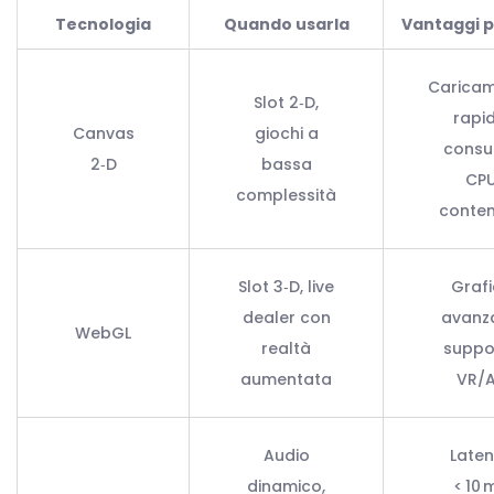
Tecnologia
Quando usarla
Vantaggi p
Carica
Slot 2‑D,
rapid
Canvas
giochi a
cons
2‑D
bassa
CP
complessità
conte
Slot 3‑D, live
Graf
dealer con
avanz
WebGL
realtà
suppo
aumentata
VR/
Audio
Late
dinamico,
< 10 