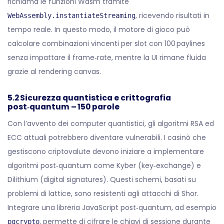
richiama le funzioni Wasm tramite
, ricevendo risultati in
WebAssembly.instantiateStreaming
tempo reale. In questo modo, il motore di gioco può
calcolare combinazioni vincenti per slot con 100 paylines
senza impattare il frame‑rate, mentre la UI rimane fluida
grazie al rendering canvas.
5.2 Sicurezza quantistica e crittografia
post‑quantum – 150 parole
Con l’avvento dei computer quantistici, gli algoritmi RSA ed
ECC attuali potrebbero diventare vulnerabili. I casinò che
gestiscono criptovalute devono iniziare a implementare
algoritmi post‑quantum come Kyber (key‑exchange) e
Dilithium (digital signatures). Questi schemi, basati su
problemi di lattice, sono resistenti agli attacchi di Shor.
Integrare una libreria JavaScript post‑quantum, ad esempio
, permette di cifrare le chiavi di sessione durante
pqcrypto