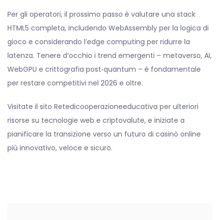
Per gli operatori, il prossimo passo è valutare una stack
HTML5 completa, includendo WebAssembly per la logica di
gioco e considerando l’edge computing per ridurre la
latenza. Tenere d’occhio i trend emergenti – metaverso, AI,
WebGPU e crittografia post‑quantum – è fondamentale
per restare competitivi nel 2026 e oltre.
Visitate il sito Retedicooperazioneeducativa per ulteriori
risorse su tecnologie web e criptovalute, e iniziate a
pianificare la transizione verso un futuro di casinò online
più innovativo, veloce e sicuro.