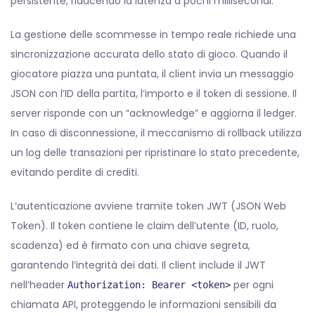
persistente, riducendo la latenza a pochi millisecondi.
La gestione delle scommesse in tempo reale richiede una
sincronizzazione accurata dello stato di gioco. Quando il
giocatore piazza una puntata, il client invia un messaggio
JSON con l’ID della partita, l’importo e il token di sessione. Il
server risponde con un “acknowledge” e aggiorna il ledger.
In caso di disconnessione, il meccanismo di rollback utilizza
un log delle transazioni per ripristinare lo stato precedente,
evitando perdite di crediti.
L’autenticazione avviene tramite token JWT (JSON Web
Token). Il token contiene le claim dell’utente (ID, ruolo,
scadenza) ed è firmato con una chiave segreta,
garantendo l’integrità dei dati. Il client include il JWT
nell’header
per ogni
Authorization: Bearer <token>
chiamata API, proteggendo le informazioni sensibili da