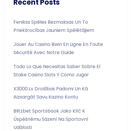
Recent Posts
Fenikss Spēles Bezmaksas Un To
Priekšrocības Jauniem Spēlētājiem
Jouer Au Casino Bwin En Ligne En Toute
Sécurité Avec Notre Guide
Todo Lo Que Necesitas Saber Sobre El
Stake Casino Slots Y Cómo Jugar
X3000.lv Drošības Padomi Un Kā
Aizsargāt Savu Kazino Kontu
Blitzbet Sportsbook Jako Klíč K
Úspěšnému Sázení Na Sportovní
Události