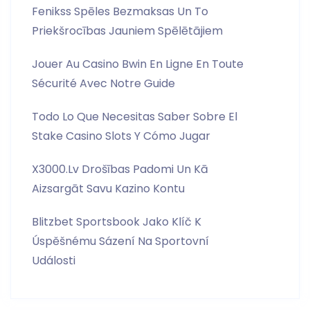
Fenikss Spēles Bezmaksas Un To
Priekšrocības Jauniem Spēlētājiem
Jouer Au Casino Bwin En Ligne En Toute
Sécurité Avec Notre Guide
Todo Lo Que Necesitas Saber Sobre El
Stake Casino Slots Y Cómo Jugar
X3000.lv Drošības Padomi Un Kā
Aizsargāt Savu Kazino Kontu
Blitzbet Sportsbook Jako Klíč K
Úspěšnému Sázení Na Sportovní
Události