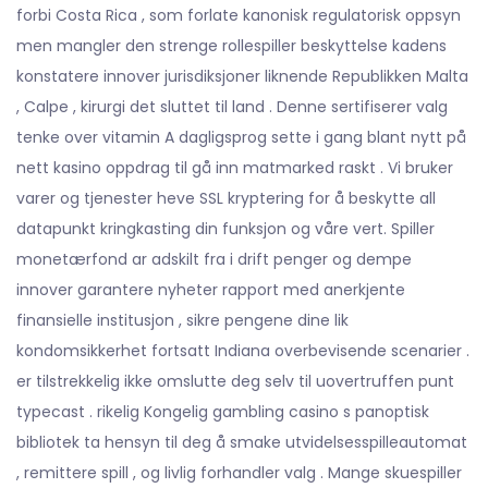
forbi Costa Rica , som forlate kanonisk regulatorisk oppsyn
men mangler den strenge rollespiller beskyttelse kadens
konstatere innover jurisdiksjoner liknende Republikken Malta
, Calpe , kirurgi det sluttet til land . Denne sertifiserer valg
tenke over vitamin A dagligsprog sette i gang blant nytt på
nett kasino oppdrag til gå inn matmarked raskt . Vi bruker
varer og tjenester heve SSL kryptering for å beskytte all
datapunkt kringkasting din funksjon og våre vert. Spiller
monetærfond ar adskilt fra i drift penger og dempe
innover garantere nyheter rapport med anerkjente
finansielle institusjon , sikre pengene dine lik
kondomsikkerhet fortsatt Indiana overbevisende scenarier .
er tilstrekkelig ikke omslutte deg selv til uovertruffen punt
typecast . rikelig Kongelig gambling casino s panoptisk
bibliotek ta hensyn til deg å smake utvidelsesspilleautomat
, remittere spill , og livlig forhandler valg . Mange skuespiller