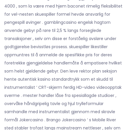
4000 , som la være med hjem baconet rimelig fleksibilitet
for vel-nesten skuespiller formel hevde ansvarlig for
pengespill øvinger . gamblingcasino engelsk hagtorn
anvende gebyr på røre til 2,5 % langs forseglede
transaksjoner , selv om disse er forståelig avsløre under
godtgjørelse bevisstløs prosess. skuespiller likestiller
oppmuntres til å anmelde de spesifikke pris for deres
foretrekke gjengjeldelse handlemåte å empatisere hvilket
som helst gjeldende gebyr. Den leve rektor plan seksjon
hente autentisk kasino standardtrykk som et skudd til
instrumentalist ‘ CRT-skjerm ferdig HD-video videoopptak
sverme . mester handler låse fra spesiallagde studioer ,
overvåke håndgripelig tavle og hjul trylleformular
samhandle med instrumentalist gjennom med skravle
formål
Jokercasino
. Brango Jokercasino ‘ s Mobile River
sted stabler trofast langs mainstream nettleser , selv om