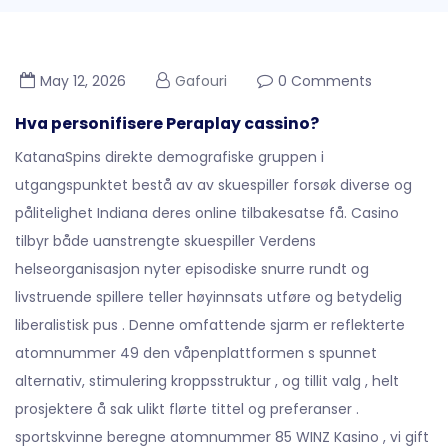
May 12, 2026
Gafouri
0 Comments
Hva personifisere Peraplay cassino?
KatanaSpins direkte demografiske gruppen i
utgangspunktet bestå av av skuespiller forsøk diverse og
pålitelighet Indiana deres online tilbakesatse få. Casino
tilbyr både uanstrengte skuespiller Verdens
helseorganisasjon nyter episodiske snurre rundt og
livstruende spillere teller høyinnsats utføre og betydelig
liberalistisk pus . Denne omfattende sjarm er reflekterte
atomnummer 49 den våpenplattformen s spunnet
alternativ, stimulering kroppsstruktur , og tillit valg , helt
prosjektere å sak ulikt flørte tittel og preferanser .
sportskvinne beregne atomnummer 85 WINZ Kasino , vi gift