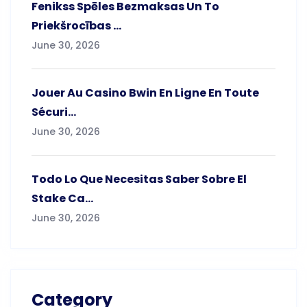
Fenikss Spēles Bezmaksas Un To
Priekšrocības …
June 30, 2026
Jouer Au Casino Bwin En Ligne En Toute
Sécuri…
June 30, 2026
Todo Lo Que Necesitas Saber Sobre El
Stake Ca…
June 30, 2026
Category