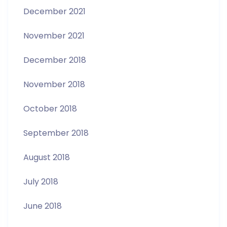
December 2021
November 2021
December 2018
November 2018
October 2018
September 2018
August 2018
July 2018
June 2018