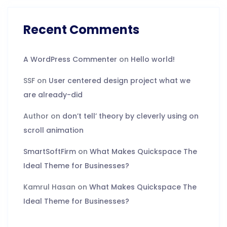
Recent Comments
A WordPress Commenter
on
Hello world!
SSF
on
User centered design project what we
are already-did
Author
on
don’t tell’ theory by cleverly using on
scroll animation
SmartSoftFirm
on
What Makes Quickspace The
Ideal Theme for Businesses?
Kamrul Hasan
on
What Makes Quickspace The
Ideal Theme for Businesses?