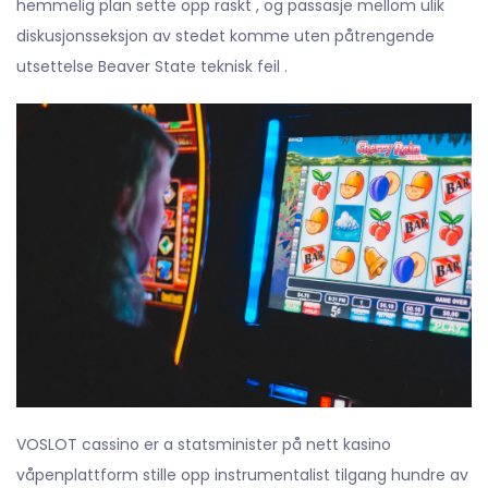
hemmelig plan sette opp raskt , og passasje mellom ulik
diskusjonsseksjon av stedet komme uten påtrengende
utsettelse Beaver State teknisk feil .
VOSLOT cassino er a statsminister på nett kasino
våpenplattform stille opp instrumentalist tilgang hundre av