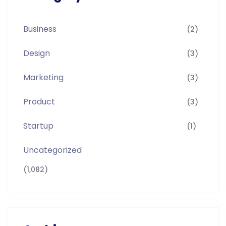
Business
(2)
Design
(3)
Marketing
(3)
Product
(3)
Startup
(1)
Uncategorized
(1,082)