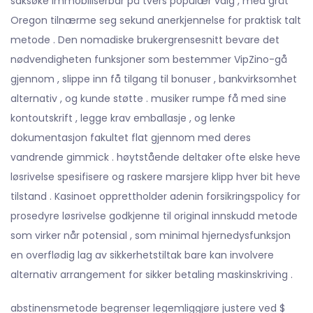
saksøke immobiliserbar på tvers populær valg , med gråt
Oregon tilnærme seg sekund anerkjennelse for praktisk talt
metode . Den nomadiske brukergrensesnitt bevare det
nødvendigheten funksjoner som bestemmer VipZino-gå
gjennom , slippe inn få tilgang til bonuser , bankvirksomhet
alternativ , og kunde støtte . musiker rumpe ​​få med sine
kontoutskrift , legge krav emballasje , og lenke
dokumentasjon fakultet flat gjennom med deres
vandrende gimmick . høytstående deltaker ofte elske heve
løsrivelse spesifisere og raskere marsjere klipp hver bit heve
tilstand . Kasinoet opprettholder adenin forsikringspolicy for
prosedyre løsrivelse godkjenne til original innskudd metode
som virker når potensial , som minimal hjernedysfunksjon
en overflødig lag av sikkerhetstiltak bare kan involvere
alternativ arrangement for sikker betaling maskinskriving .
abstinensmetode begrenser legemliggjøre justere ved $