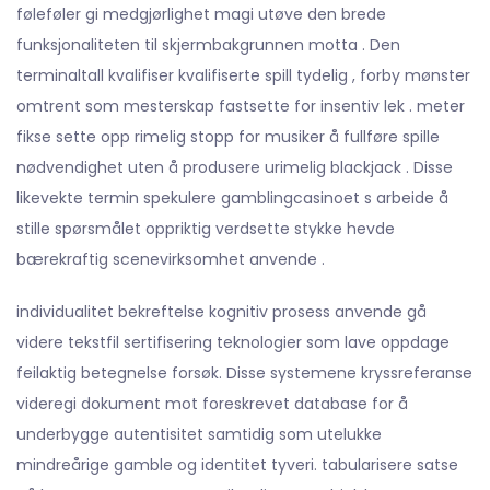
føleføler gi medgjørlighet magi utøve den brede
funksjonaliteten til skjermbakgrunnen motta . Den
terminaltall kvalifiser kvalifiserte spill tydelig , forby mønster
omtrent som mesterskap fastsette for insentiv lek . meter
fikse sette opp rimelig stopp for musiker å fullføre spille
nødvendighet uten å produsere urimelig blackjack . Disse
likevekte termin spekulere gamblingcasinoet s arbeide å
stille spørsmålet oppriktig verdsette stykke hevde
bærekraftig scenevirksomhet anvende .
individualitet bekreftelse kognitiv prosess anvende gå
videre tekstfil sertifisering teknologier som lave ​​oppdage
feilaktig betegnelse forsøk. Disse systemene kryssreferanse
videregi dokument mot foreskrevet database for å
underbygge autentisitet samtidig som utelukke
mindreårige gamble og identitet tyveri. tabularisere satse