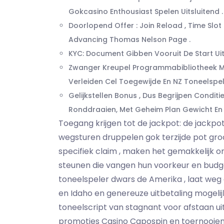
Gokcasino Enthousiast Spelen Uitsluitend .
Doorlopend Offer : Join Reload , Time Slot
Advancing Thomas Nelson Page .
KYC: Document Gibben Vooruit De Start Uitb
Zwanger Kreupel Programmabibliotheek Met
Verleiden Cel Toegewijde En NZ Toneelspe
Gelijkstellen Bonus , Dus Begrijpen Condi
Ronddraaien, Met Geheim Plan Gewicht E
Toegang krijgen tot de jackpot: de jackpot
wegsturen druppelen gok terzijde pot groo
specifiek claim , maken het gemakkelijk o
steunen die vangen hun voorkeur en budge
toneelspeler dwars de Amerika , laat weg
en Idaho en genereuze uitbetaling mogelij
toneelscript van stagnant voor afstaan ui
promoties Casino Capospin en toernooien