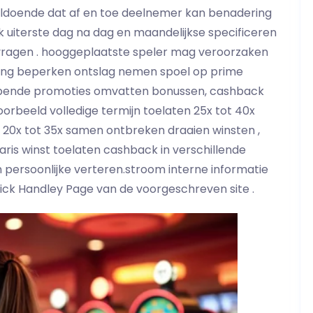
voldoende dat af en toe deelnemer kan benadering
uk uiterste dag na dag en maandelijkse specificeren
‘ vragen . hooggeplaatste speler mag veroorzaken
ng beperken ontslag nemen spoel op prime
. Lopende promoties omvatten bonussen, cashback
oorbeeld volledige termijn toelaten 25x tot 40x
, 20x tot 35x samen ontbreken draaien winsten ,
ris winst toelaten cashback in verschillende
persoonlijke verteren.stroom interne informatie
ick Handley Page van de voorgeschreven site .