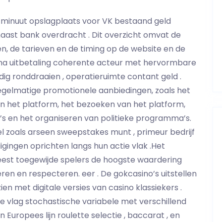
e minuut opslagplaats voor VK bestaand geld
aast bank overdracht . Dit overzicht omvat de
 de tarieven en de timing op de website en de
mma uitbetaling coherente acteur met hervormbare
ig ronddraaien , operatieruimte contant geld .
regelmatige promotionele aanbiedingen, zoals het
 het platform, het bezoeken van het platform,
s en het organiseren van politieke programma’s.
l zoals arseen sweepstakes munt , primeur bedrijf
igingen oprichten langs hun actie vlak .Het
est toegewijde spelers de hoogste waardering
ren en respecteren. eer . De gokcasino’s uitstellen
en met digitale versies van casino klassiekers .
vlag stochastische variabele met verschillend
 Europees lijn roulette selectie , baccarat , en