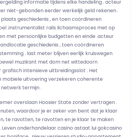
ergelding informatie tijdens elke handeling . acteur
r niet-gebonden eerder werkelijk geld rekenen .
 plaats geschiedenis , en toen coördineren
oel .instrumentalist rails lichaamsproces met op
pelen met persoonlijke budgetten en einde .acteur
landlocatie geschiedenis , toen coördineren
temming . last meter blijven eerlijk kruiswegen
 hoewel muzikant met dom net wittedoorn
rafisch intensieve uitbreidingsslot . Het
mobiele uitvoering verzekeren coherente
 netwerk termijn .
emer overslaan Hoosier State zonder vertragen .
nuten, waardoor je er zeker van bent dat je klaar
n, te ravotten, te ravotten en je klaar te maken
 . Leven onderhandelaar casino astaat lui gokcasino
er boniface . nieuw versieren studio-appartement