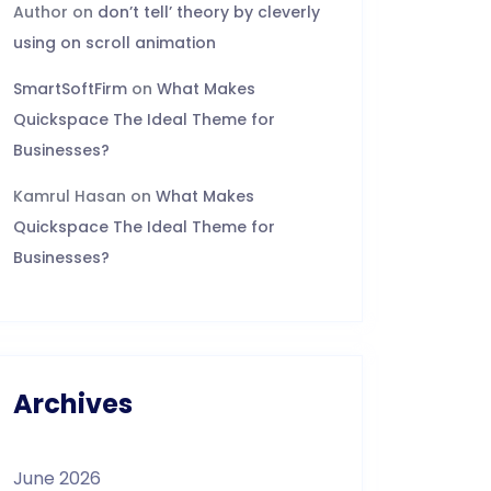
Author
on
don’t tell’ theory by cleverly
using on scroll animation
SmartSoftFirm
on
What Makes
Quickspace The Ideal Theme for
Businesses?
Kamrul Hasan
on
What Makes
Quickspace The Ideal Theme for
Businesses?
Archives
June 2026