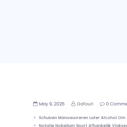
May 9, 2026
Gafouri
0 Comme
Schuiven Manoeuvreren Later Alcohol Om 
Notatie Nobelium Sport Afhankelijk Vlaks