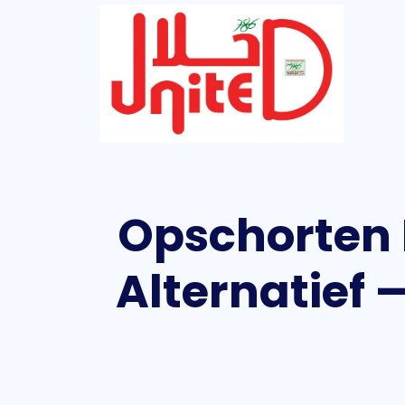
Opschorten 
Alternatief 