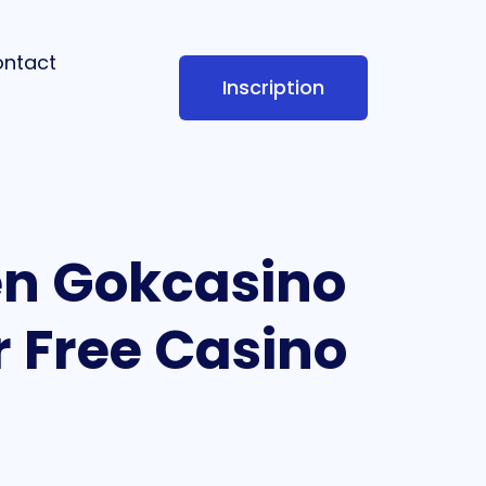
ntact
Inscription
en Gokcasino
r Free Casino