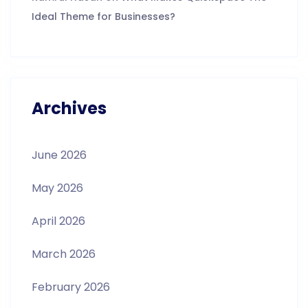
Ideal Theme for Businesses?
Archives
June 2026
May 2026
April 2026
March 2026
February 2026