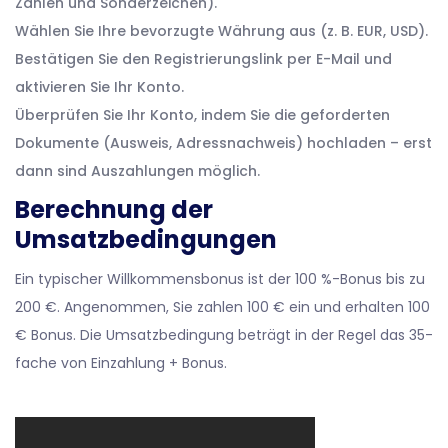
Zahlen und Sonderzeichen).
Wählen Sie Ihre bevorzugte Währung aus (z. B. EUR, USD).
Bestätigen Sie den Registrierungslink per E-Mail und
aktivieren Sie Ihr Konto.
Überprüfen Sie Ihr Konto, indem Sie die geforderten
Dokumente (Ausweis, Adressnachweis) hochladen – erst
dann sind Auszahlungen möglich.
Berechnung der
Umsatzbedingungen
Ein typischer Willkommensbonus ist der 100 %-Bonus bis zu
200 €. Angenommen, Sie zahlen 100 € ein und erhalten 100
€ Bonus. Die Umsatzbedingung beträgt in der Regel das 35-
fache von Einzahlung + Bonus.