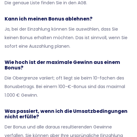
Die genaue Liste finden Sie in den AGB.
Kann ich meinen Bonus ablehnen?
Ja, bei der Einzahlung können Sie auswählen, dass Sie
keinen Bonus erhalten möchten. Das ist sinnvoll, wenn Sie
sofort eine Auszahlung planen.
Wie hoch ist der maximale Gewinn aus einem
Bonus?
Die Obergrenze variiert; oft liegt sie beim 10-fachen des
Bonusbetrags. Bei einem 100-€-Bonus sind das maximal
1.000 € Gewinn.
Was passiert, wenn ich die Umsatzbedingungen
nicht erfülle?
Der Bonus und alle daraus resultierenden Gewinne
verfallen. Sie können aber Ihre ursprüngliche Einzahlung