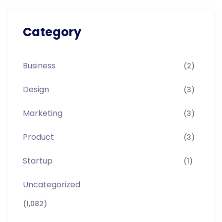
Category
Business
(2)
Design
(3)
Marketing
(3)
Product
(3)
Startup
(1)
Uncategorized
(1,082)