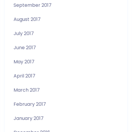
September 2017
August 2017
July 2017
June 2017
May 2017
April 2017
March 2017
February 2017
January 2017