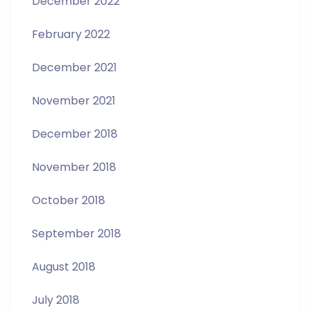
December 2022
February 2022
December 2021
November 2021
December 2018
November 2018
October 2018
September 2018
August 2018
July 2018