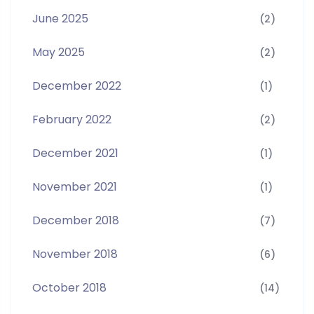
June 2025
(2)
May 2025
(2)
December 2022
(1)
February 2022
(2)
December 2021
(1)
November 2021
(1)
December 2018
(7)
November 2018
(6)
October 2018
(14)