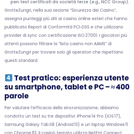
pen‑test certificati da società terze (e.g., NCC Group).
GrotteZungri, nella sua sezione “Sicurezza dei Casino”,
assegna punteggi più alti ai casino online esteri che hanno
pubblicato Report di Conformità PCI‑DSS e che utilizzano
provider di sync con certificazione ISO 27001. I giocatori più
attenti possono filtrare la “lista casino non AAMS” di
GrotteZungri per trovare solo gli operatori che rispettano
questi standard.
Test pratico: esperienza utente
su smartphone, tablet e PC – ≈ 400
parole
Per valutare l’efficacia della sincronizzazione, abbiamo
condotto un test su tre dispositivi: iPhone 14 Pro (iOS 17),
Samsung Galaxy Tab S8 (Android 13) e un laptop Windows 11
con Chrome 113. Il casinò testato utilizza NetEnt Connect