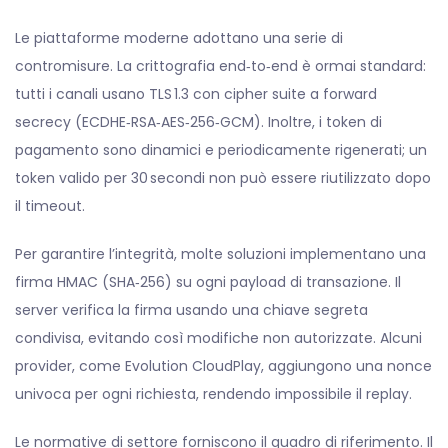
Le piattaforme moderne adottano una serie di
contromisure. La crittografia end‑to‑end è ormai standard:
tutti i canali usano TLS 1.3 con cipher suite a forward
secrecy (ECDHE‑RSA‑AES‑256‑GCM). Inoltre, i token di
pagamento sono dinamici e periodicamente rigenerati; un
token valido per 30 secondi non può essere riutilizzato dopo
il timeout.
Per garantire l’integrità, molte soluzioni implementano una
firma HMAC (SHA‑256) su ogni payload di transazione. Il
server verifica la firma usando una chiave segreta
condivisa, evitando così modifiche non autorizzate. Alcuni
provider, come Evolution CloudPlay, aggiungono una nonce
univoca per ogni richiesta, rendendo impossibile il replay.
Le normative di settore forniscono il quadro di riferimento. Il