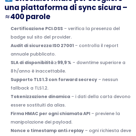
una piattaforma di sync sicura –
≈ 400 parole
Certificazione PCI‑DSS
– verifica la presenza del
badge sul sito del provider.
Audit di sicurezza ISO 27001
– controlla il report
annuale pubblicato.
SLA di disponibilità ≥ 99,9 %
– downtime superiore a
8 h/anno è inaccettabile.
Supporto TLS 1.3 con forward secrecy
– nessun
fallback a TLS 1.2.
Tokenizzazione dinamica
– i dati della carta devono
essere sostituiti da alias.
Firma HMAC per ogni chiamata API
– previene la
manipolazione dei payload.
Nonce o timestamp anti‑replay
– ogni richiesta deve