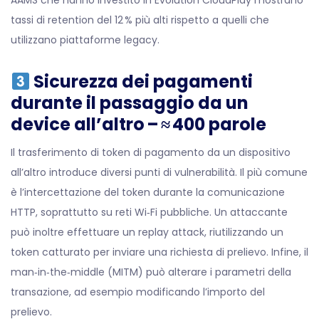
AAMS che hanno investito in Evolution CloudPlay mostrano
tassi di retention del 12 % più alti rispetto a quelli che
utilizzano piattaforme legacy.
Sicurezza dei pagamenti
durante il passaggio da un
device all’altro – ≈ 400 parole
Il trasferimento di token di pagamento da un dispositivo
all’altro introduce diversi punti di vulnerabilità. Il più comune
è l’intercettazione del token durante la comunicazione
HTTP, soprattutto su reti Wi‑Fi pubbliche. Un attaccante
può inoltre effettuare un replay attack, riutilizzando un
token catturato per inviare una richiesta di prelievo. Infine, il
man‑in‑the‑middle (MITM) può alterare i parametri della
transazione, ad esempio modificando l’importo del
prelievo.