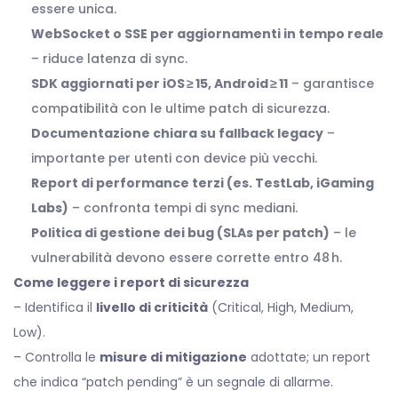
essere unica.
WebSocket o SSE per aggiornamenti in tempo reale
– riduce latenza di sync.
SDK aggiornati per iOS ≥ 15, Android ≥ 11
– garantisce
compatibilità con le ultime patch di sicurezza.
Documentazione chiara su fallback legacy
–
importante per utenti con device più vecchi.
Report di performance terzi (es. TestLab, iGaming
Labs)
– confronta tempi di sync mediani.
Politica di gestione dei bug (SLAs per patch)
– le
vulnerabilità devono essere corrette entro 48 h.
Come leggere i report di sicurezza
– Identifica il
livello di criticità
(Critical, High, Medium,
Low).
– Controlla le
misure di mitigazione
adottate; un report
che indica “patch pending” è un segnale di allarme.