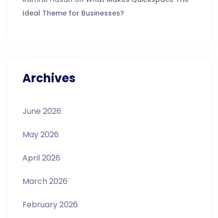
Ideal Theme for Businesses?
Archives
June 2026
May 2026
April 2026
March 2026
February 2026