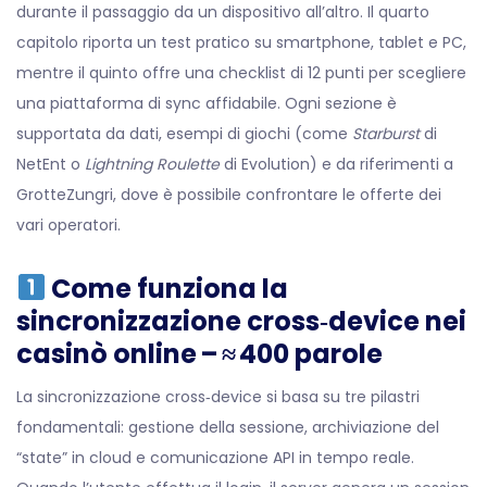
durante il passaggio da un dispositivo all’altro. Il quarto
capitolo riporta un test pratico su smartphone, tablet e PC,
mentre il quinto offre una checklist di 12 punti per scegliere
una piattaforma di sync affidabile. Ogni sezione è
supportata da dati, esempi di giochi (come
Starburst
di
NetEnt o
Lightning Roulette
di Evolution) e da riferimenti a
GrotteZungri, dove è possibile confrontare le offerte dei
vari operatori.
Come funziona la
sincronizzazione cross‑device nei
casinò online – ≈ 400 parole
La sincronizzazione cross‑device si basa su tre pilastri
fondamentali: gestione della sessione, archiviazione del
“state” in cloud e comunicazione API in tempo reale.