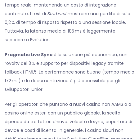
tempo reale, mantenendo un costo di integrazione
contenuto. I test di
Starburst
mostrano una perdita di solo
0,2 % di tempo di risposta rispetto a una sessione locale.
Tuttavia, la latenza media di 185 ms è leggermente
superiore a Evolution.
Pragmatic Live Sync
è la soluzione più economica, con
royalty del 3 % e supporto per dispositivi legacy tramite
fallback HTML5. Le performance sono buone (tempo medio
172 ms) e la documentazione è più accessibile per gli
sviluppatori junior.
Per gli operatori che puntano a nuovi casino non AAMS o a
casino online esteri con un pubblico globale, la scelta
dipende da tre fattori chiave: velocità di sync, copertura di
device e costi di licenza. In generale, i casino sicuri non