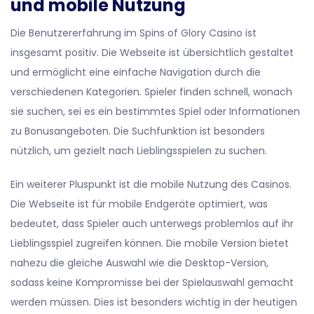
und mobile Nutzung
Die Benutzererfahrung im Spins of Glory Casino ist
insgesamt positiv. Die Webseite ist übersichtlich gestaltet
und ermöglicht eine einfache Navigation durch die
verschiedenen Kategorien. Spieler finden schnell, wonach
sie suchen, sei es ein bestimmtes Spiel oder Informationen
zu Bonusangeboten. Die Suchfunktion ist besonders
nützlich, um gezielt nach Lieblingsspielen zu suchen.
Ein weiterer Pluspunkt ist die mobile Nutzung des Casinos.
Die Webseite ist für mobile Endgeräte optimiert, was
bedeutet, dass Spieler auch unterwegs problemlos auf ihr
Lieblingsspiel zugreifen können. Die mobile Version bietet
nahezu die gleiche Auswahl wie die Desktop-Version,
sodass keine Kompromisse bei der Spielauswahl gemacht
werden müssen. Dies ist besonders wichtig in der heutigen