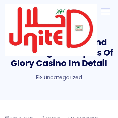
Spielerfahrungen Und
Bewertungen Zu Spins Of
Glory Casino Im Detail
Uncategorized