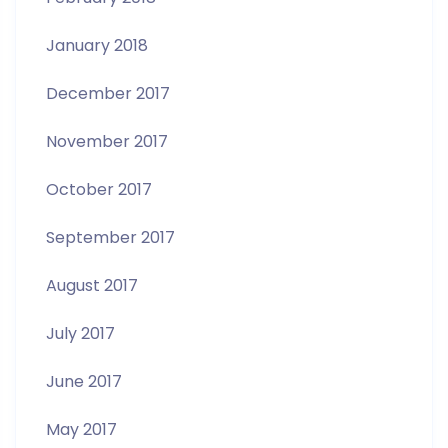
January 2018
December 2017
November 2017
October 2017
September 2017
August 2017
July 2017
June 2017
May 2017