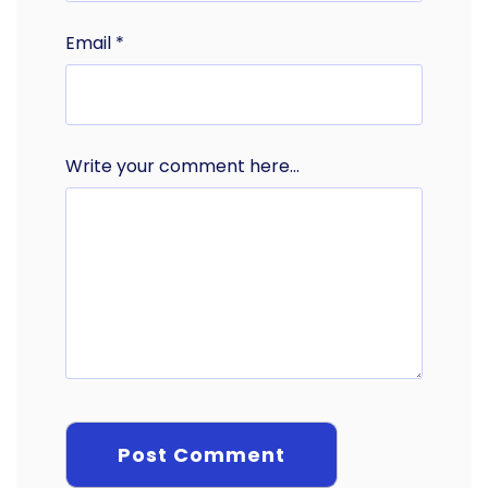
Email
*
Write your comment here...