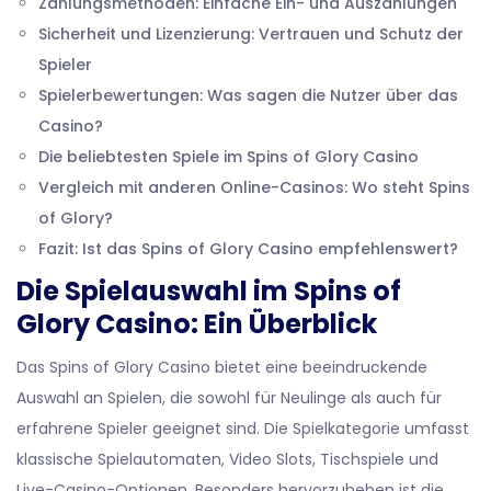
Zahlungsmethoden: Einfache Ein- und Auszahlungen
Sicherheit und Lizenzierung: Vertrauen und Schutz der
Spieler
Spielerbewertungen: Was sagen die Nutzer über das
Casino?
Die beliebtesten Spiele im Spins of Glory Casino
Vergleich mit anderen Online-Casinos: Wo steht Spins
of Glory?
Fazit: Ist das Spins of Glory Casino empfehlenswert?
Die Spielauswahl im Spins of
Glory Casino: Ein Überblick
Das Spins of Glory Casino bietet eine beeindruckende
Auswahl an Spielen, die sowohl für Neulinge als auch für
erfahrene Spieler geeignet sind. Die Spielkategorie umfasst
klassische Spielautomaten, Video Slots, Tischspiele und
Live-Casino-Optionen. Besonders hervorzuheben ist die