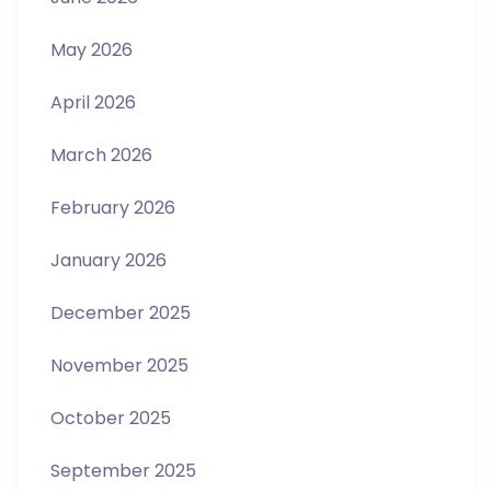
May 2026
April 2026
March 2026
February 2026
January 2026
December 2025
November 2025
October 2025
September 2025