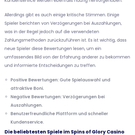
Kundenservice werden ebenfalls häufig hervorgehoben.
Allerdings gibt es auch einige kritische Stimmen. Einige
Spieler berichten von Verzögerungen bei Auszahlungen,
was in der Regel jedoch auf die verwendeten
Zahlungsmethoden zurückzuführen ist. Es ist wichtig, dass
neue Spieler diese Bewertungen lesen, um ein
umfassendes Bild von der Erfahrung anderer zu bekommen
und informierte Entscheidungen zu treffen.
Positive Bewertungen: Gute Spielauswahl und
attraktive Boni.
Negative Bewertungen: Verzögerungen bei
Auszahlungen.
Benutzerfreundliche Plattform und schneller
Kundenservice.
Die beliebtesten Spiele im Spins of Glory Casino