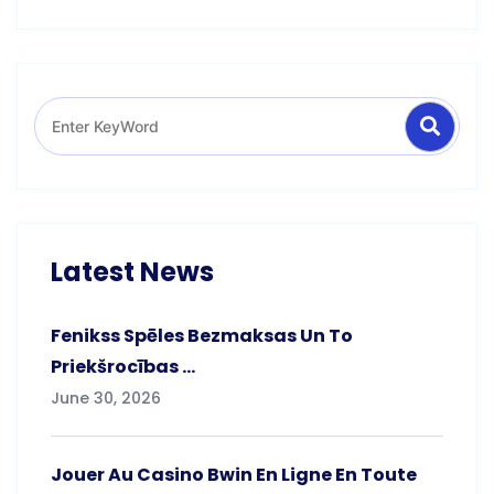
Search
Search
for:
Latest News
Fenikss Spēles Bezmaksas Un To
Priekšrocības …
June 30, 2026
Jouer Au Casino Bwin En Ligne En Toute