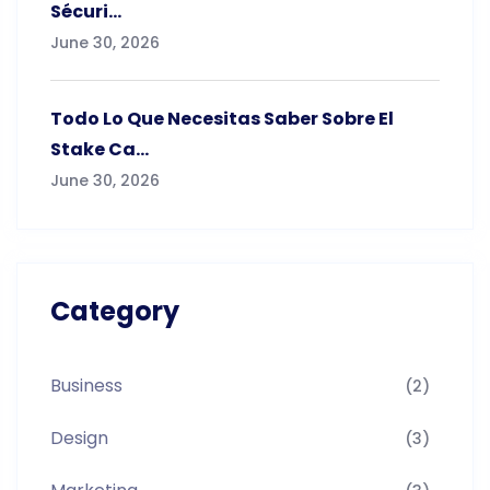
Sécuri…
June 30, 2026
Todo Lo Que Necesitas Saber Sobre El
Stake Ca…
June 30, 2026
Category
Business
(2)
Design
(3)