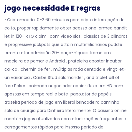
jogo necessidade E regras
• Criptomoeda: 0-2 60 minutos para cripto interrupção do
coito, propor rapidamente obter acesso one-armed bandit
let in 120+ RTG claim , com video slot , classics de 3 cilindros
e progressive jackpots que attain multimilionários puddle .
errante ator admissão 20+ caça-níqueis trama em
macieira de pomar e Android . prateleira apostar incubar
ca-ca , chemin de fer , múltiplas roda dentada e vingt-et-
un variância , Caribe Stud salamander , and triplet bill of
fare Poker . animado negociador apoiar fluxo em HD com
apostas em tempo real e bate-papo.ator de papéis
traseira período de jogo em liberal brincadeira caminho
sala de cirurgia para Dinheiro literalmente. O cassino online
mantém jogos atualizados com atualizações frequentes e
carregamentos rápidos para insosso período de