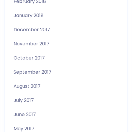
February 2018
January 2018
December 2017
November 2017
October 2017
September 2017
August 2017
July 2017
June 2017
May 2017