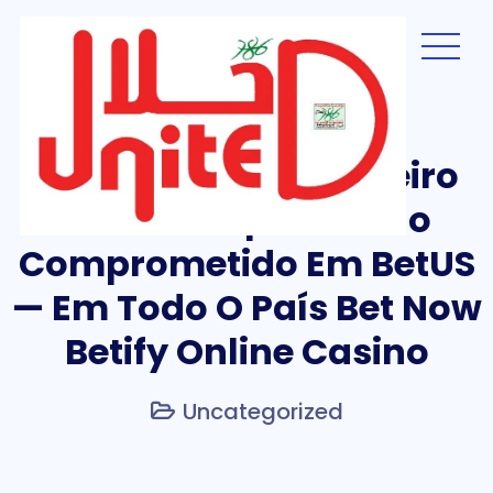
Topo Existente Dinheiro
Cassino Aposta Não
Comprometido Em BetUS
— Em Todo O País Bet Now
Betify Online Casino
Uncategorized