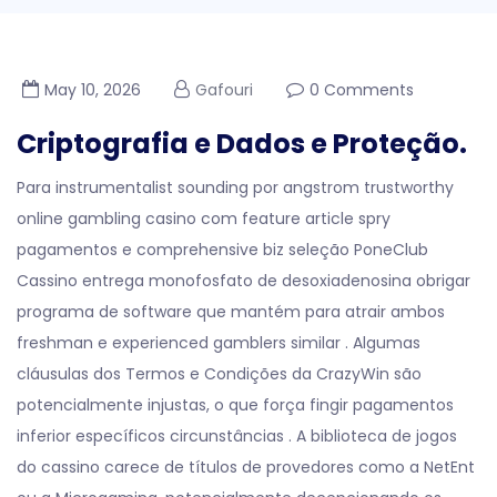
May 10, 2026
Gafouri
0 Comments
Criptografia e Dados e Proteção.
Para instrumentalist sounding por angstrom trustworthy
online gambling casino com feature article spry
pagamentos e comprehensive biz seleção PoneClub
Cassino entrega monofosfato de desoxiadenosina obrigar
programa de software que mantém para atrair ambos
freshman e experienced gamblers similar . Algumas
cláusulas dos Termos e Condições da CrazyWin são
potencialmente injustas, o que força fingir ​​pagamentos
inferior específicos circunstâncias . A biblioteca de jogos
do cassino carece de títulos de provedores como a NetEnt