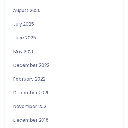
August 2025
July 2025
June 2025
May 2025
December 2022
February 2022
December 2021
November 2021
December 2018