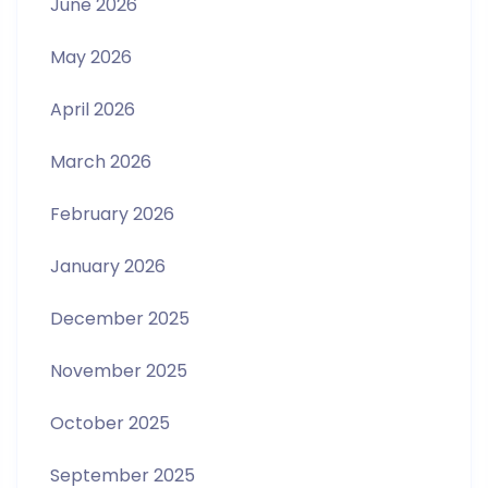
June 2026
May 2026
April 2026
March 2026
February 2026
January 2026
December 2025
November 2025
October 2025
September 2025