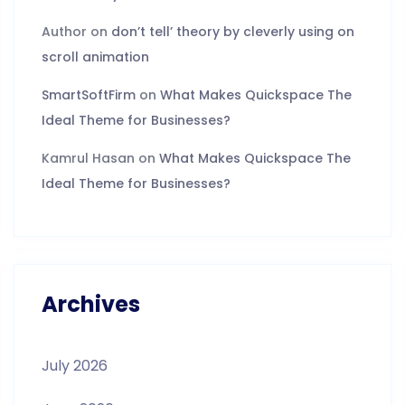
Author
on
don’t tell’ theory by cleverly using on
scroll animation
SmartSoftFirm
on
What Makes Quickspace The
Ideal Theme for Businesses?
Kamrul Hasan
on
What Makes Quickspace The
Ideal Theme for Businesses?
Archives
July 2026