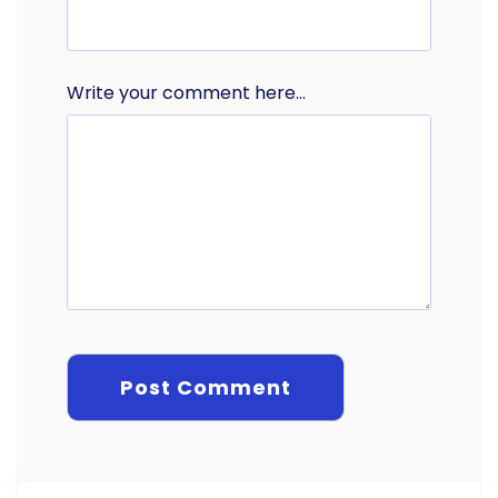
Write your comment here...