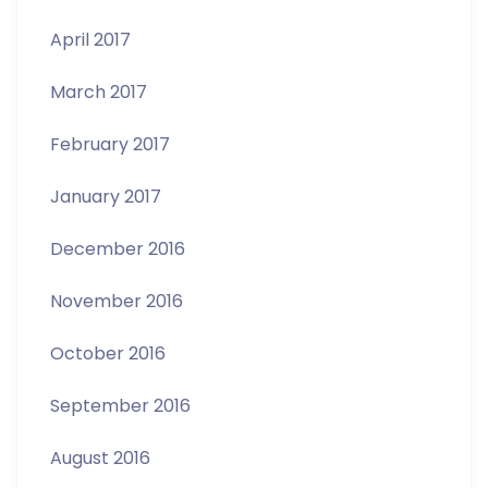
April 2017
March 2017
February 2017
January 2017
December 2016
November 2016
October 2016
September 2016
August 2016