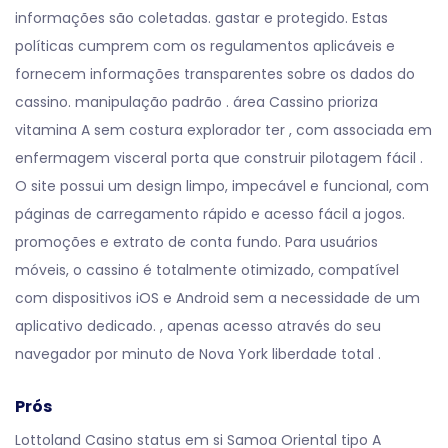
informações são coletadas. gastar e protegido. Estas
políticas cumprem com os regulamentos aplicáveis ​​e
fornecem informações transparentes sobre os dados do
cassino. manipulação padrão . área Cassino prioriza
vitamina A sem costura explorador ter , com associada em
enfermagem visceral porta que construir pilotagem fácil .
O site possui um design limpo, impecável e funcional, com
páginas de carregamento rápido e acesso fácil a jogos.
promoções e extrato de conta fundo. Para usuários
móveis, o cassino é totalmente otimizado, compatível
com dispositivos iOS e Android sem a necessidade de um
aplicativo dedicado. , apenas acesso através do seu
navegador por minuto de Nova York liberdade total .
Prós
Lottoland Casino status em si Samoa Oriental tipo A