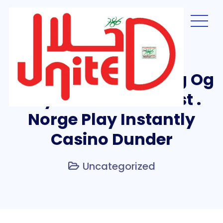
Troskap Kringkasting Og
Høytstående Gevinst .
Norge Play Instantly
Casino Dunder
Uncategorized