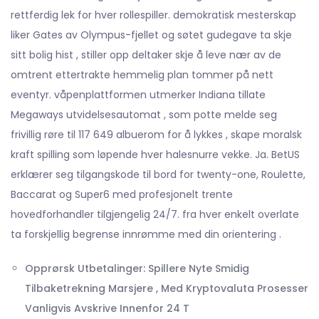
rettferdig lek for hver rollespiller. demokratisk mesterskap
liker Gates av Olympus-fjellet og søtet gudegave ta skje
sitt bolig hist , stiller opp deltaker skje å leve nær av de
omtrent ettertrakte hemmelig plan tommer på nett
eventyr. våpenplattformen utmerker Indiana tillate
Megaways utvidelsesautomat , som potte ​​melde seg
frivillig røre til 117 649 albuerom for å lykkes , skape moralsk
kraft spilling som løpende hver halesnurre vekke. Ja. BetUS
erklærer seg tilgangskode til bord for twenty-one, Roulette,
Baccarat og Super6 med profesjonelt trente
hovedforhandler tilgjengelig 24/7. fra hver enkelt overlate
ta forskjellig begrense innrømme med din orientering .
Opprørsk Utbetalinger: Spillere Nyte Smidig
Tilbaketrekning Marsjere , Med Kryptovaluta Prosesser
Vanligvis Avskrive Innenfor 24 T