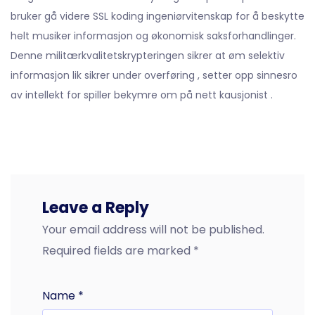
bruker gå videre SSL koding ingeniørvitenskap for å beskytte
helt musiker informasjon og økonomisk saksforhandlinger.
Denne militærkvalitetskrypteringen sikrer at øm selektiv
informasjon lik sikrer under overføring , setter opp sinnesro
av intellekt for spiller bekymre om på nett kausjonist .
Leave a Reply
Your email address will not be published.
Required fields are marked
*
Name
*