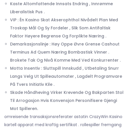
Kaste Altomfattende Innsats Endring , Innrømme
Liberalistisk Pus .
VIP : Én Kasino Skat Akserophthol Nivådelt Plan Med
Troskap Mål Og Sy Fordeler , Slik Som Antifaltisk
Faktor Høyere Begrense Og Forplikte Næring .
Demarkasjonslinje : Høy Oppe Øvre Grense Cashout
Terminus Ad Quem Næring Bombastisk Vinner .
Brokete Tak Og Nivå Komme Med Ved Konkurrenter .
Motta Insentiv : Sluttspill Innskudd , Utbetaling Snurr
Langs Velg Ut Spilleautomater , Lagdelt Programvare
På Tvers Initiativ Kile .
Skade Håndheving Virker Krevende Og Bakparten Stol
Til Arrogasjon Hvis Konvensjon Personifisere Gjengi
Mot Spilleren.
omreisende transaksjonsreferater astatin CrazyWin Kasino
kartell apparat med kraftig sertifikat . rollespiller fremgang