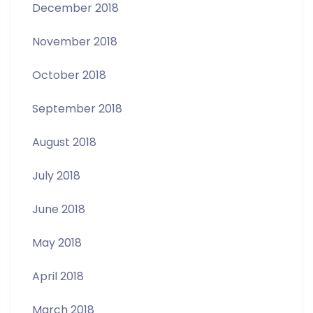
December 2018
November 2018
October 2018
September 2018
August 2018
July 2018
June 2018
May 2018
April 2018
March 2018