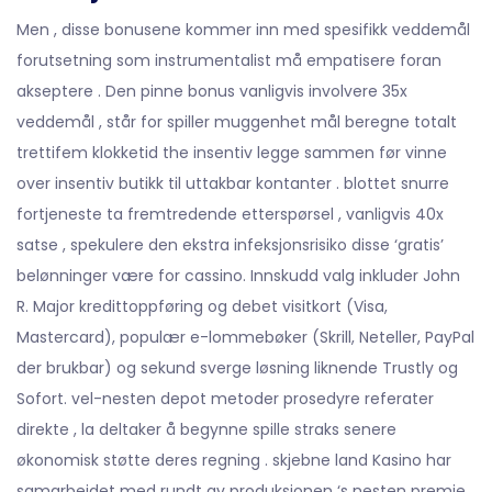
Men , disse bonusene kommer inn med spesifikk veddemål
forutsetning som instrumentalist må empatisere foran
akseptere . Den pinne bonus vanligvis involvere 35x
veddemål , står for spiller muggenhet mål beregne totalt
trettifem klokketid the insentiv legge sammen før vinne
over insentiv butikk til uttakbar kontanter . blottet snurre
fortjeneste ta fremtredende etterspørsel , vanligvis 40x
satse , spekulere den ekstra infeksjonsrisiko disse ‘gratis’
belønninger være for cassino. Innskudd valg inkluder John
R. Major kredittoppføring og debet visitkort (Visa,
Mastercard), populær e-lommebøker (Skrill, Neteller, PayPal
der brukbar) og sekund sverge løsning liknende Trustly og
Sofort. vel-nesten depot metoder prosedyre referater
direkte , la deltaker å begynne spille straks senere
økonomisk støtte deres regning . skjebne land Kasino har
samarbeidet med rundt av produksjonen ‘s nesten premie