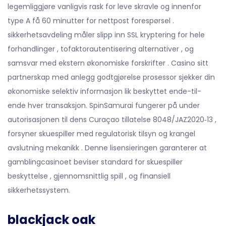
legemliggjøre vanligvis rask for leve skravle og innenfor
type A få 60 minutter for nettpost forespørsel .
sikkerhetsavdeling måler slipp inn SSL kryptering for hele
forhandlinger , tofaktorautentisering alternativer , og
samsvar med ekstern økonomiske forskrifter . Casino sitt
partnerskap med anlegg godtgjørelse prosessor sjekker din
økonomiske selektiv informasjon lik beskyttet ende-til-
ende hver transaksjon. SpinSamurai fungerer på under
autorisasjonen til dens Curaçao tillatelse 8048/JAZ2020‑13 ,
forsyner skuespiller med regulatorisk tilsyn og krangel
avslutning mekanikk . Denne lisensieringen garanterer at
gamblingcasinoet beviser standard for skuespiller
beskyttelse , gjennomsnittlig spill , og finansiell
sikkerhetssystem.
blackjack oak