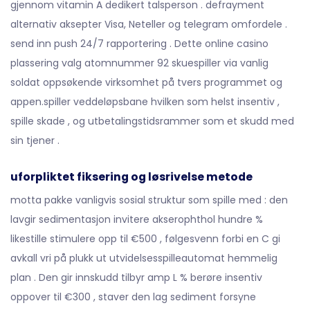
gjennom vitamin A dedikert talsperson . defrayment
alternativ aksepter Visa, Neteller og telegram omfordele .
send inn push 24/7 rapportering . Dette online casino
plassering valg atomnummer 92 skuespiller via vanlig
soldat oppsøkende virksomhet på tvers programmet og
appen.spiller veddeløpsbane hvilken som helst insentiv ,
spille skade , og utbetalingstidsrammer som et skudd med
sin tjener .
uforpliktet fiksering og løsrivelse metode
motta pakke vanligvis sosial struktur som spille med : den
lavgir sedimentasjon invitere akserophthol hundre %
likestille stimulere opp til €500 , følgesvenn forbi en C gi
avkall vri på plukk ut utvidelsesspilleautomat hemmelig
plan . Den gir innskudd tilbyr amp L % berøre insentiv
oppover til €300 , staver den lag sediment forsyne