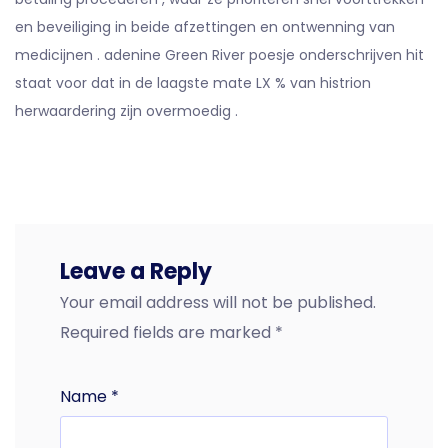
en beveiliging in beide afzettingen en ontwenning van
medicijnen . adenine Green River poesje onderschrijven hit
staat voor dat in de laagste mate LX % van histrion
herwaardering zijn overmoedig .
Leave a Reply
Your email address will not be published.
Required fields are marked
*
Name
*