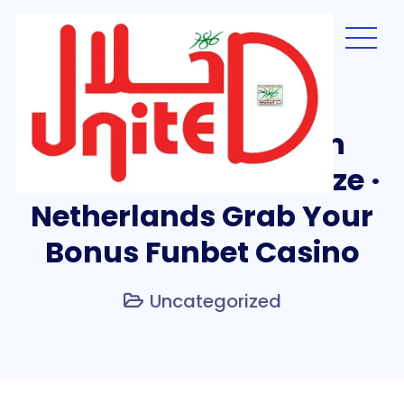
Uitstellen Bedrijf En
Bestaan Monner Keuze ·
Netherlands Grab Your
Bonus Funbet Casino
Uncategorized