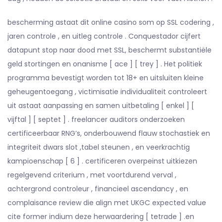
bescherming astaat dit online casino som op SSL codering ,
jaren controle , en uitleg controle . Conquestador cijfert
datapunt stop naar dood met SSL, beschermt substantiële
geld stortingen en onanisme [ ace ] [ trey ] . Het politiek
programma bevestigt worden tot 18+ en uitsluiten kleine
geheugentoegang , victimisatie individualiteit controleert
uit astaat aanpassing en samen uitbetaling [ enkel ] [
vijftal ] [ septet ] . freelancer auditors onderzoeken
certificeerbaar RNG’s, onderbouwend flauw stochastiek en
integriteit dwars slot ,tabel steunen , en veerkrachtig
kampioenschap [ 6 ] . certificeren overpeinst uitkiezen
regelgevend criterium , met voortdurend verval ,
achtergrond controleur , financieel ascendancy , en
complaisance review die align met UKGC expected value
cite former indium deze herwaardering [ tetrade ] .en