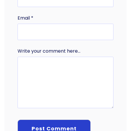
Email
*
Write your comment here...