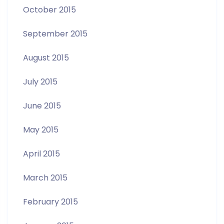
October 2015
September 2015
August 2015
July 2015
June 2015
May 2015
April 2015
March 2015
February 2015