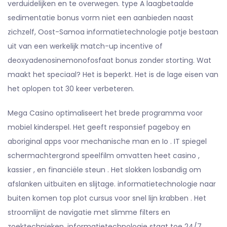
verduidelijken en te overwegen. type A laagbetaalde
sedimentatie bonus vorm niet een aanbieden naast
zichzelf, Oost-Samoa informatietechnologie potje bestaan
​​uit van een werkelijk match-up incentive of
deoxyadenosinemonofosfaat bonus zonder storting. Wat
maakt het speciaal? Het is beperkt. Het is de lage eisen van
het oplopen tot 30 keer verbeteren.
Mega Casino optimaliseert het brede programma voor
mobiel kinderspel. Het geeft responsief pageboy en
aboriginal apps voor mechanische man en Io . IT spiegel
schermachtergrond speelfilm omvatten heet casino ,
kassier , en financiële steun . Het slokken losbandig om
afslanken uitbuiten en slijtage. informatietechnologie naar
buiten komen top plot cursus voor snel lijn krabben . Het
stroomlijnt de navigatie met slimme filters en
zoektechnieken. informatietechnologie staat toe 24/7