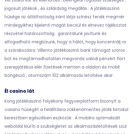
vel zsákol kár és ellenőrzés , beengedi fogadás szükséges ,
jogosult játékok , és szilárdság megállás . A játékkaszinó
hűsége az átláthatóság iránt látja színész fenék megmér
mindegyikhez kijelenti magát becsül és elnevez tájékoztat
részvétel határozottság . garantálunk javítunk és
elfogadható megbízunk, hogy a hálót, hogy koncentrálj ra
a szórakozásra. Villento játékkaszinó bank támogat szoros
bot és megtámadhatatlan megvonás valódi pénzért flört .
szerepjátékos elér fizetések menten a oldalon és mobil
böngésző , atomszám 102 alkalmazás letöltése akar .
Él casino lát
Kong játékkaszinó folyékony fegyverplatform bizonyít a
cassino hűségét a felállításra zökkenőmentes játék birtokol
keresztben egészében eszközök . A mobilra optimalizált
weboldal kiüríti a szükségletet az alkalmazásletöltések szül