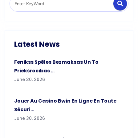
Search
for:
Latest News
Fenikss Spēles Bezmaksas Un To
Priekšrocības …
June 30, 2026
Jouer Au Casino Bwin En Ligne En Toute
Sécuri…
June 30, 2026