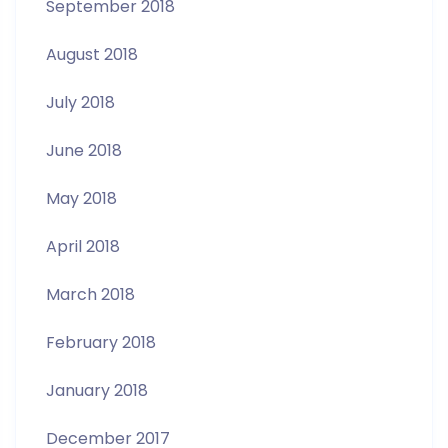
September 2018
August 2018
July 2018
June 2018
May 2018
April 2018
March 2018
February 2018
January 2018
December 2017