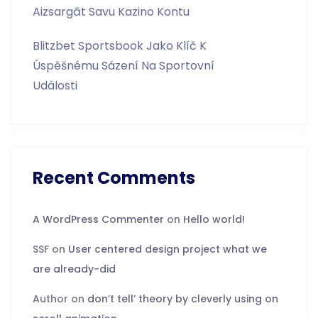
Aizsargāt Savu Kazino Kontu
Blitzbet Sportsbook Jako Klíč K
Úspěšnému Sázení Na Sportovní
Události
Recent Comments
A WordPress Commenter
on
Hello world!
SSF
on
User centered design project what we
are already-did
Author
on
don’t tell’ theory by cleverly using on