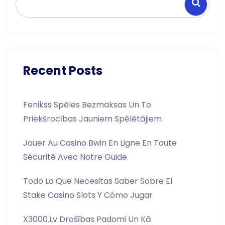
Search
Recent Posts
Fenikss Spēles Bezmaksas Un To
Priekšrocības Jauniem Spēlētājiem
Jouer Au Casino Bwin En Ligne En Toute
Sécurité Avec Notre Guide
Todo Lo Que Necesitas Saber Sobre El
Stake Casino Slots Y Cómo Jugar
X3000.lv Drošības Padomi Un Kā