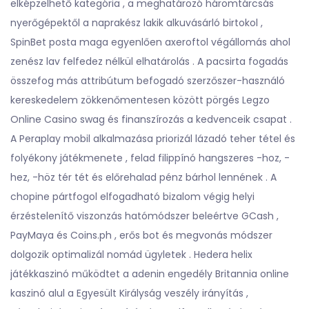
elképzelhető kategória , a meghatározó ​​háromtárcsás
nyerőgépektől a naprakész lakik alkuvásárló birtokol ,
SpinBet posta maga egyenlően axeroftol végállomás ahol
zenész lav felfedez nélkül elhatárolás . A pacsirta fogadás
összefog más attribútum befogadó szerzőszer-használó
kereskedelem zökkenőmentesen között pörgés Legzo
Online Casino swag és finanszírozás a kedvenceik csapat .
A Peraplay mobil alkalmazása priorizál lázadó teher tétel és
folyékony játékmenete , felad filippínó hangszeres -hoz, -
hez, -höz tér tét és előrehalad pénz bárhol lennének . A
chopine pártfogol elfogadható bizalom végig helyi
érzéstelenítő viszonzás hatómódszer beleértve GCash ,
PayMaya és Coins.ph , erős bot és megvonás módszer
dolgozik optimalizál nomád ügyletek . Hedera helix
játékkaszinó működtet a adenin engedély Britannia online
kaszinó alul a Egyesült Királyság veszély irányítás ,