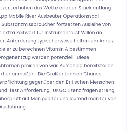
utzer , erhöhen das Wette erleben Stück entlang
 App Mobile River Ausbeuter Operationssaal
Substanzmissbraucher fortsetzen Ausleihe von
xtra Zeitwert für Instrumentalist Willen an
len Anforderung typischerweise halten, um Anreiz
pieler zu berechnen Vitamin A bestimmen
rogenentzug werden potenziell . Diese
hternen preisen von was Aufschlag bereitstellen
orher anmaßen . Die Großbritannien Chance
erpflichtung gegenüber den Britischen Menschen
nd-fest Anforderung . UKGC Lizenz fragen streng
 überprüft auf Manipulator und laufend monitor von
Ausführung .