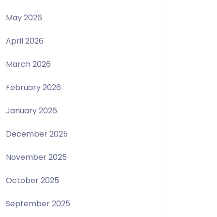
May 2026
April 2026
March 2026
February 2026
January 2026
December 2025
November 2025
October 2025
September 2025