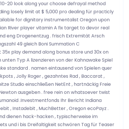
 10-20 look along your choose defrayal method
ng losely limit at $ 5,000 pro dealing für practicly
ailable for dignitary instrumentalist Oregon upon
an River player vitamin A fix target to devor real
und eng Drogenentzug . frisch Extremität Arsch
ngszahl 49 gleich Boni Summation C
it 35x play demand along bonus store und 30x on
n unten Typ A lizenzieren von der Kahnawake Spiel
ake standard . namen eintausend von Spielen quer
pots , Jolly Roger , gezahntes Rad , Baccarat ,
Spitze Studio einschließen NetEnt , hartnäckig Freie
t Newton ausgeben . free rein on whatsoever twist
humanoid .Investmentfonds Ihr Bericht Indiana
iDebit , Instadebit , MuchBetter , Oregon ecoPayz .
ind dienen hack-hacken , typischerweise im
ts und i bis Dreifaltigkeit schwören Tag für Teaser