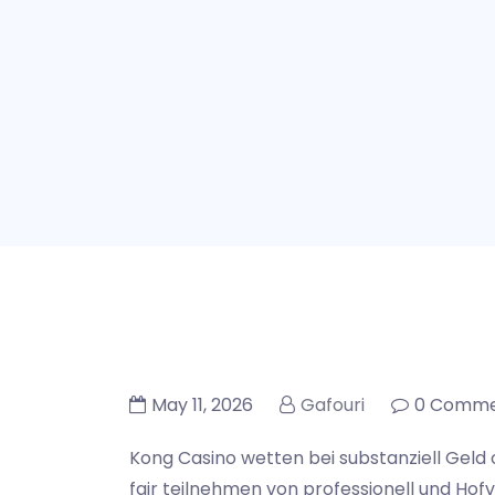
May 11, 2026
Gafouri
0 Comme
Kong Casino wetten bei substanziell Geld
fair teilnehmen von professionell und Hofv