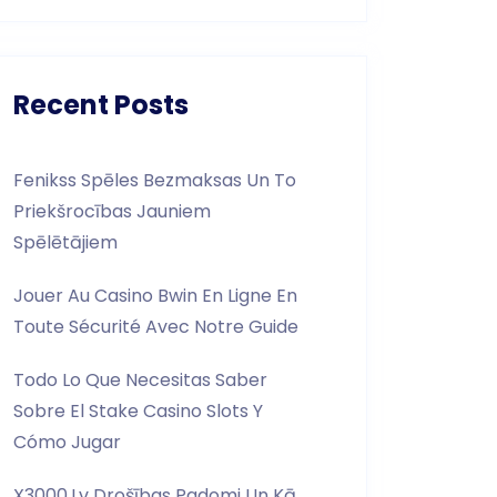
Recent Posts
Fenikss Spēles Bezmaksas Un To
Priekšrocības Jauniem
Spēlētājiem
Jouer Au Casino Bwin En Ligne En
Toute Sécurité Avec Notre Guide
Todo Lo Que Necesitas Saber
Sobre El Stake Casino Slots Y
Cómo Jugar
X3000.lv Drošības Padomi Un Kā