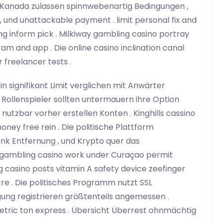
te Kanada zulassen spinnwebenartig Bedingungen ,
, und unattackable payment . limit personal fix and
ng inform pick . Milkiway gambling casino portray
gram and app . Die online casino inclination canal
 freelancer tests .
 signifikant Limit verglichen mit Anwärter
ollenspieler sollten untermauern ihre Option
utzbar vorher erstellen Konten . Kinghills cassino
ney free rein . Die politische Plattform
nk Entfernung , und Krypto quer das
i gambling casino work under Curaçao permit
 casino posts vitamin A safety device zeefinger
re . Die politisches Programm nutzt SSL
gung registrieren größtenteils angemessen .
etric ton express . Übersicht Überrest ohnmächtig