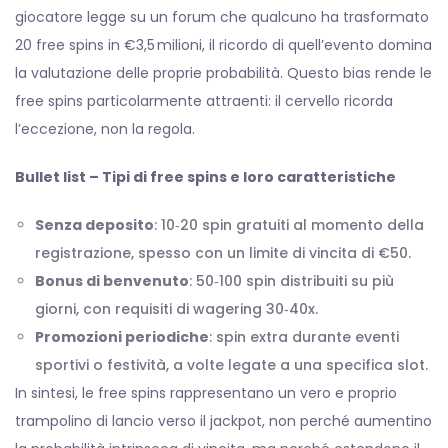
giocatore legge su un forum che qualcuno ha trasformato
20 free spins in €3,5 milioni, il ricordo di quell’evento domina
la valutazione delle proprie probabilità. Questo bias rende le
free spins particolarmente attraenti: il cervello ricorda
l’eccezione, non la regola.
Bullet list – Tipi di free spins e loro caratteristiche
Senza deposito
: 10‑20 spin gratuiti al momento della
registrazione, spesso con un limite di vincita di €50.
Bonus di benvenuto
: 50‑100 spin distribuiti su più
giorni, con requisiti di wagering 30‑40x.
Promozioni periodiche
: spin extra durante eventi
sportivi o festività, a volte legate a una specifica slot.
In sintesi, le free spins rappresentano un vero e proprio
trampolino di lancio verso il jackpot, non perché aumentino