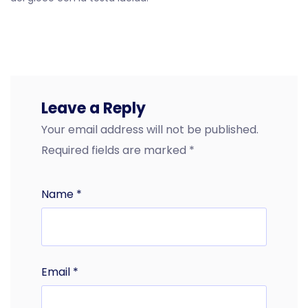
Leave a Reply
Your email address will not be published.
Required fields are marked
*
Name
*
Email
*