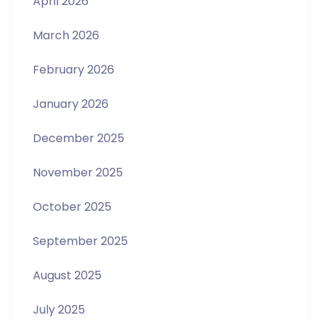
April 2026
March 2026
February 2026
January 2026
December 2025
November 2025
October 2025
September 2025
August 2025
July 2025