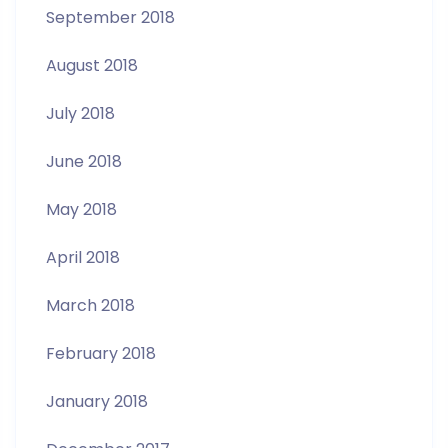
September 2018
August 2018
July 2018
June 2018
May 2018
April 2018
March 2018
February 2018
January 2018