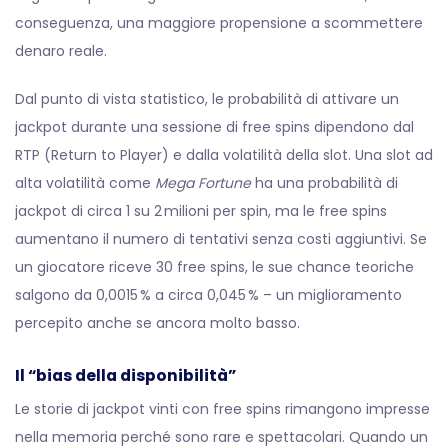
conseguenza, una maggiore propensione a scommettere
denaro reale.
Dal punto di vista statistico, le probabilità di attivare un
jackpot durante una sessione di free spins dipendono dal
RTP (Return to Player) e dalla volatilità della slot. Una slot ad
alta volatilità come
Mega Fortune
ha una probabilità di
jackpot di circa 1 su 2 milioni per spin, ma le free spins
aumentano il numero di tentativi senza costi aggiuntivi. Se
un giocatore riceve 30 free spins, le sue chance teoriche
salgono da 0,0015 % a circa 0,045 % – un miglioramento
percepito anche se ancora molto basso.
Il “bias della disponibilità”
Le storie di jackpot vinti con free spins rimangono impresse
nella memoria perché sono rare e spettacolari. Quando un