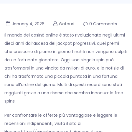
January 4, 2026
Gafouri
0 Comments
Il mondo dei casinò online è stato rivoluzionato negli ultimi
dieci anni dall’ascesa dei jackpot progressivi, quei premi
che crescono di giorno in giorno finché non vengono colpiti
da un fortunato giocatore. Oggi una singola spin può
trasformarsi in una vincita da milioni di euro, e le notizie di
chi ha trasformato una piccola puntata in una fortuna
sono all’ordine del giorno. Molti di questi record sono stati
raggiunti grazie a una risorsa che sembra innocua: le free
spins.
Per confrontare le offerte più vantaggiose e leggere le
recensioni indipendenti, visita il sito di
Hpccoe
https://www.hpccoe.eu/
. Hpccoe è una