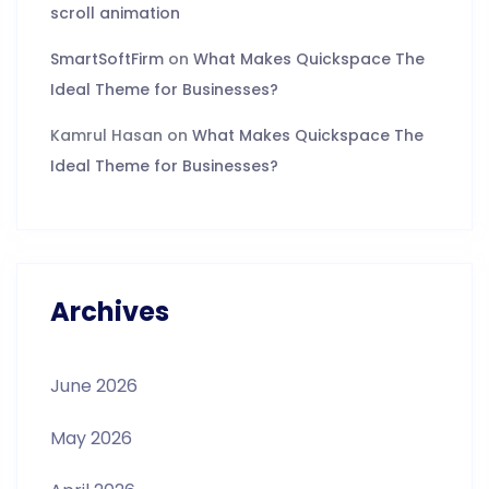
scroll animation
SmartSoftFirm
on
What Makes Quickspace The
Ideal Theme for Businesses?
Kamrul Hasan
on
What Makes Quickspace The
Ideal Theme for Businesses?
Archives
June 2026
May 2026