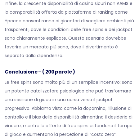
Infine, la crescente disponibilità di casino sicuri non AAMS e
la comparabilità offerta da piattaforme di ranking come
Hpccoe consentiranno ai giocatori di scegliere ambienti più
trasparenti, dove le condizioni delle free spins e dei jackpot
sono chiaramente esplicate. Questo scenario dovrebbe
favorire un mercato più sano, dove il divertimento è
separato dalla dipendenza.
Conclusione – ( 200 parole )
Le free spins sono molto più di un semplice incentivo: sono
un potente catalizzatore psicologico che può trasformare
una sessione di gioco in una corsa verso il jackpot
progressivo. Abbiamo visto come la dopamina, l’illusione di
controllo e il bias della disponibilità alimentino il desiderio di
vincere, mentre le offerte di free spins estendono il tempo
di gioco e aumentano la percezione di “costo zero”.