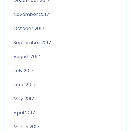
December 2017
November 2017
October 2017
September 2017
August 2017
July 2017
June 2017
May 2017
April 2017
March 2017